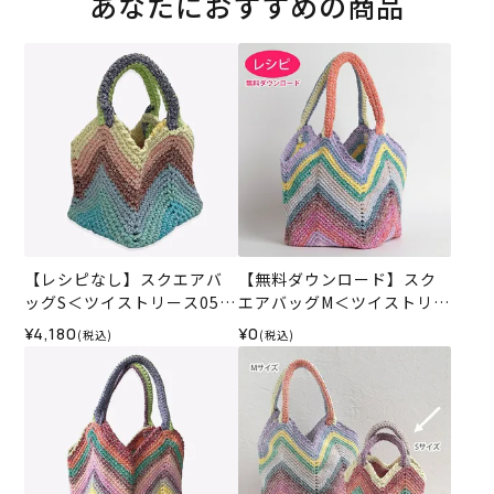
あなたにおすすめの商品
【レシピなし】スクエアバ
【無料ダウンロード】スク
ッグS＜ツイストリース05X
エアバッグM＜ツイストリー
＞（編み物 材料セット）
ス＞（レシピ）
¥4,180
¥0
(税込)
(税込)