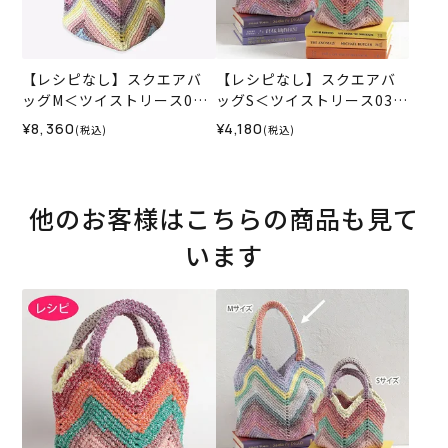
【レシピなし】スクエアバ
【レシピなし】スクエアバ
ッグM＜ツイストリース030
ッグS＜ツイストリース03X
5＞（編み物 材料セット）
＞（編み物 材料セット）
¥8,360
¥4,180
(税込)
(税込)
他のお客様はこちらの商品も見て
います