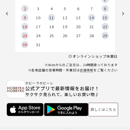
2
2
3
4
5
6
7
8
9
9
10
11
12
13
14
15
6
16
17
18
19
20
21
22
23
24
25
26
27
28
29
30
31
オンラインショップ休業日
※Webからのご注文は、24時間承っております
※各実店舗の営業時間・休業日は
店舗情報
をご覧ください
ホビーラホビーレ
公式アプリで最新情報をお届け！
サクサク見られて、楽しいお買い物♪
詳しくはこちら