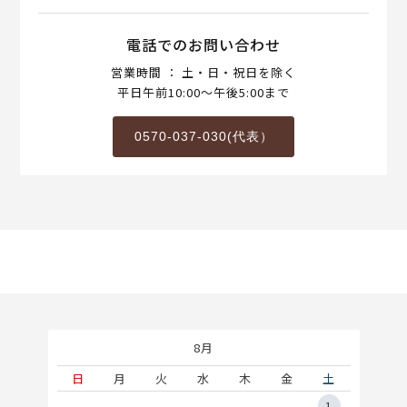
電話でのお問い合わせ
営業時間 ： 土・日・祝日を除く
平日午前10:00～午後5:00まで
0570-037-030(代表）
8月
土
日
月
火
水
木
金
土
5
1