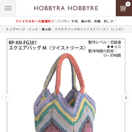
0
ファイナルセール開催中♪
＼リバティ 生地、編み物、刺繍、刺し子／
トップページ
ニット
編み図
スクエアバッグM＜ツイストリース＞（レシピ）