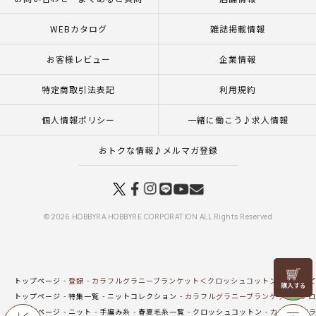
WEBカタログ
雑誌掲載情報
お客様レビュー
企業情報
特定商取引法表記
利用規約
個人情報ポリシー
一緒に働こう♪求人情報
おトクな情報♪メルマガ登録
© 2026 HOBBYRA HOBBYRE CORPORATION ALL Rights Reserved
リリヤン
トップページ
登録
カラフルグラニーブランケット＜クロッシュコットン＞（レシピ
フェア
トップページ
特集一覧
ニットコレクション
カラフルグラニーブランケット＜クロ
トップページ
ニット
手編み糸
春夏毛糸一覧
クロッシュコットン
カラフルグラ