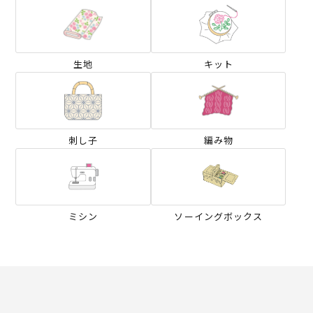
生地
キット
刺し子
編み物
ミシン
ソーイングボックス