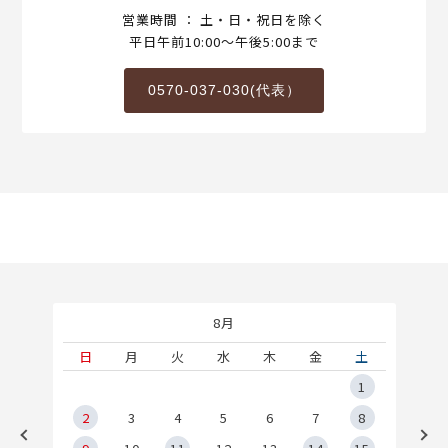
営業時間 ： 土・日・祝日を除く
平日午前10:00～午後5:00まで
0570-037-030(代表）
8月
土
日
月
火
水
木
金
土
5
1
2
2
3
4
5
6
7
8