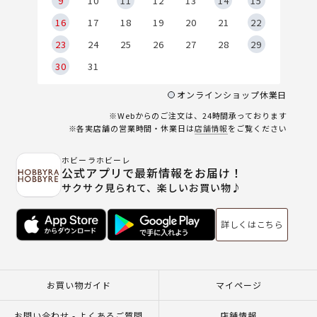
9
9
10
11
12
13
14
15
6
16
17
18
19
20
21
22
23
24
25
26
27
28
29
30
31
オンラインショップ休業日
※Webからのご注文は、24時間承っております
※各実店舗の営業時間・休業日は
店舗情報
をご覧ください
ホビーラホビーレ
公式アプリで最新情報をお届け！
サクサク見られて、楽しいお買い物♪
詳しくはこちら
お買い物ガイド
マイページ
お問い合わせ - よくあるご質問
店舗情報