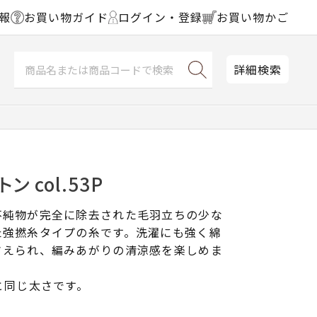
報
お買い物ガイド
ログイン・登録
お買い物かご
詳細検索
 col.53P
不純物が完全に除去された毛羽立ちの少な
た強撚糸タイプの糸です。洗濯にも強く綿
さえられ、編みあがりの清涼感を楽しめま
と同じ太さです。