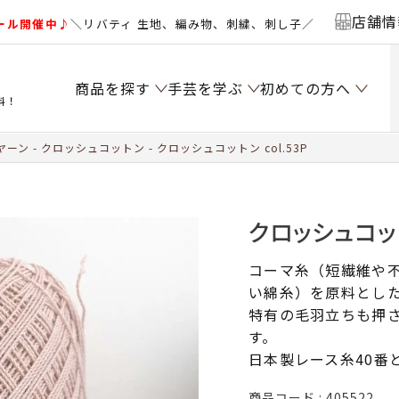
店舗情
ール開催中♪
＼リバティ 生地、編み物、刺繍、刺し子／
商品を探す
手芸を学ぶ
初めての方へ
料！
ヤーン
クロッシュコットン
クロッシュコットン col.53P
クロッシュコットン
コーマ糸（短繊維や
い綿糸）を原料とし
特有の毛羽立ちも押
す。
日本製レース糸40番
商品コード
405522