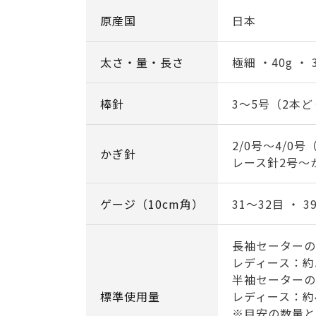
原産国
日本
太さ・量・長さ
極細 ・40g ・ 
棒針
3～5号（2本
2/0号～4/0
かぎ針
レース針2号～
ゲージ（10cm角）
31～32目 ・ 3
長袖セーターの
レディース：約5
半袖セーターの
標準使用量
レディース：約
※目安の数量と