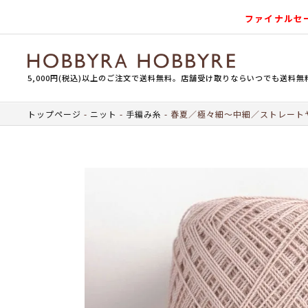
ファイナルセ
5,000円(税込)以上のご注文で送料無料。店舗受け取りならいつでも送料無
トップページ
ニット
手編み糸
春夏／極々細～中細／ストレート