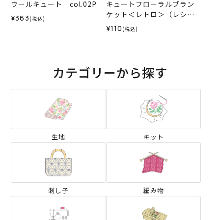
ウールキュート col.02P
キュートフローラルブラン
ケット＜レトロ＞（レシ
¥363
(税込)
ピ）
¥110
(税込)
カテゴリーから探す
生地
キット
刺し子
編み物