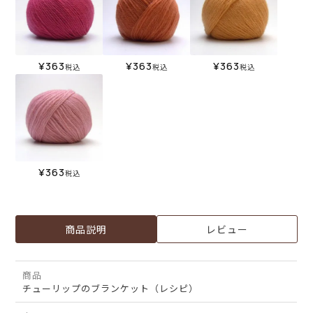
¥
363
¥
363
¥
363
税込
税込
税込
¥
363
税込
商品説明
レビュー
商品
チューリップのブランケット（レシピ）