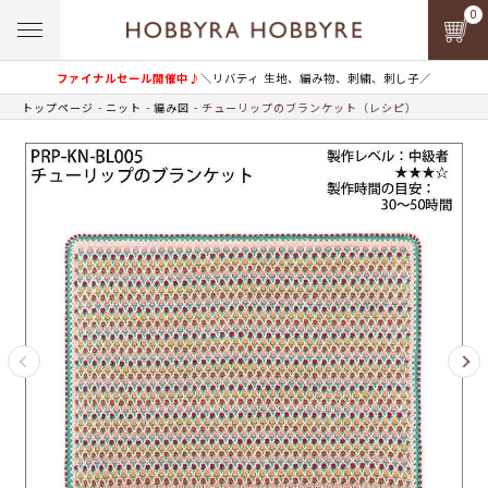
0
ファイナルセール開催中♪
＼リバティ 生地、編み物、刺繍、刺し子／
トップページ
ニット
編み図
チューリップのブランケット（レシピ）