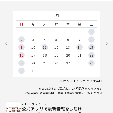
8月
土
日
月
火
水
木
金
土
5
1
2
2
3
4
5
6
7
8
9
9
10
11
12
13
14
15
6
16
17
18
19
20
21
22
23
24
25
26
27
28
29
30
31
オンラインショップ休業日
※Webからのご注文は、24時間承っております
※各実店舗の営業時間・休業日は
店舗情報
をご覧ください
ホビーラホビーレ
公式アプリで最新情報をお届け！