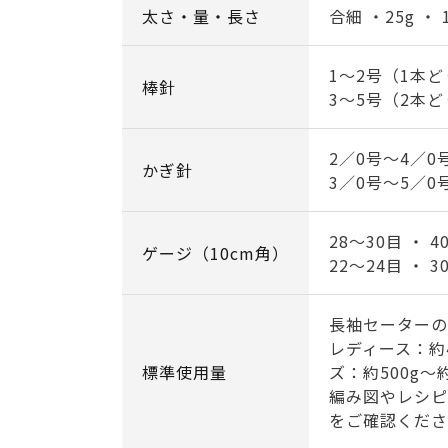
太さ・量・長さ
合細 ・25g ・ 
1～2号（1本
棒針
3～5号（2本
2／0号～4／0
かぎ針
3／0号～5／0
28～30目 ・ 
ゲージ（10cm角）
22～24目 ・ 
長袖セーターの
レディース：約
標準使用量
ズ：約500g～約
編み図やレシピ
をご確認くださ