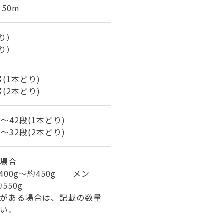
150m
どり）
どり）
号(1本どり)
号(2本どり)
40～42段(1本どり)
30～32段(2本どり)
場合
400g～約450g メン
550g
がある場合は、記載の数量
い。