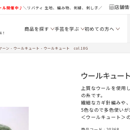
店舗情
ール開催中♪
＼リバティ 生地、編み物、刺繍、刺し子／
商品を探す
手芸を学ぶ
初めての方へ
料！
ヤーン
ウールキュート
ウールキュート col.18G
ウールキュート 
上質なウールを使用
の糸です。
繊細なカギ針編みや、
5色なので多色使いが
＜ウールキュート＞
商品コード
20368