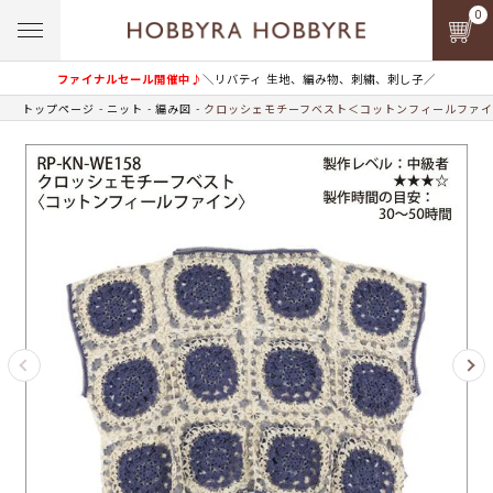
0
ファイナルセール開催中♪
＼リバティ 生地、編み物、刺繍、刺し子／
トップページ
ニット
編み図
クロッシェモチーフベスト＜コットンフィールファイ