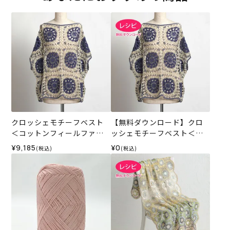
クロッシェモチーフベスト
【無料ダウンロード】クロ
＜コットンフィールファイ
ッシェモチーフベスト＜コ
ン＞（編み物 材料セット）
ットンフィールファイン＞
¥9,185
¥0
(税込)
(税込)
（レシピ）