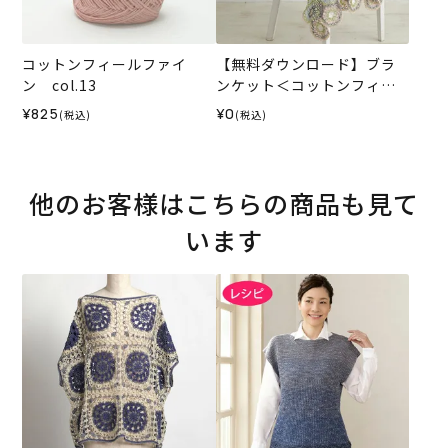
コットンフィールファイ
【無料ダウンロード】ブラ
ン col.13
ンケット＜コットンフィー
ルファイン＞（レシピ）
¥825
¥0
(税込)
(税込)
他のお客様はこちらの商品も見て
います