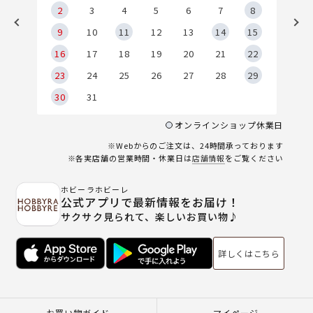
2
2
3
4
5
6
7
8
9
9
10
11
12
13
14
15
6
16
17
18
19
20
21
22
23
24
25
26
27
28
29
30
31
オンラインショップ休業日
※Webからのご注文は、24時間承っております
※各実店舗の営業時間・休業日は
店舗情報
をご覧ください
ホビーラホビーレ
公式アプリで最新情報をお届け！
サクサク見られて、楽しいお買い物♪
詳しくはこちら
お買い物ガイド
マイページ