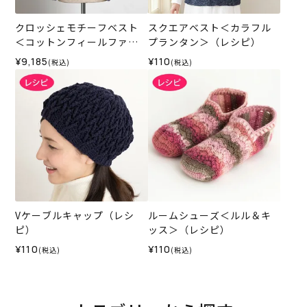
クロッシェモチーフベスト
スクエアベスト＜カラフル
＜コットンフィールファイ
プランタン＞（レシピ）
ン＞（編み物 材料セット）
¥9,185
¥110
(税込)
(税込)
Vケーブルキャップ（レシ
ルームシューズ＜ルル＆キ
ピ）
ッス＞（レシピ）
¥110
¥110
(税込)
(税込)