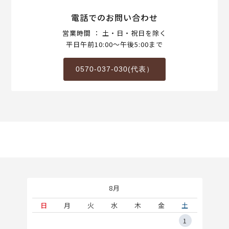
電話でのお問い合わせ
営業時間 ： 土・日・祝日を除く
平日午前10:00～午後5:00まで
0570-037-030(代表）
8月
土
日
月
火
水
木
金
土
5
1