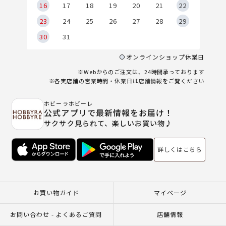
6
16
17
18
19
20
21
22
23
24
25
26
27
28
29
30
31
オンラインショップ休業日
※Webからのご注文は、24時間承っております
※各実店舗の営業時間・休業日は
店舗情報
をご覧ください
ホビーラホビーレ
公式アプリで最新情報をお届け！
サクサク見られて、楽しいお買い物♪
詳しくはこちら
お買い物ガイド
マイページ
お問い合わせ - よくあるご質問
店舗情報