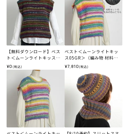
【無料ダウンロード】ベス
ベスト＜ムーンライトキッ
ト＜ムーンライトキッス＞
ス05GR＞（編み物 材料セ
（レシピ）
ット）
¥0
¥7,810
(税込)
(税込)
ベスト＜ムーンライトキッ
【8/10予約】スリットスヌ