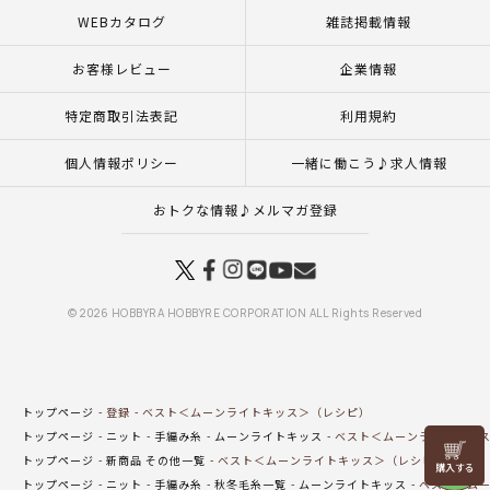
WEBカタログ
雑誌掲載情報
お客様レビュー
企業情報
特定商取引法表記
利用規約
個人情報ポリシー
一緒に働こう♪求人情報
おトクな情報♪メルマガ登録
© 2026 HOBBYRA HOBBYRE CORPORATION ALL Rights Reserved
トップページ
登録
ベスト＜ムーンライトキッス＞（レシピ）
トップページ
ニット
手編み糸
ムーンライトキッス
ベスト＜ムーンライトキッ
リリヤン
トップページ
新商品 その他一覧
ベスト＜ムーンライトキッス＞（レシピ）
フェア
トップページ
ニット
手編み糸
秋冬毛糸一覧
ムーンライトキッス
ベスト＜ムー