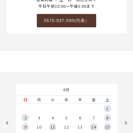
平日午前10:00～午後5:00まで
0570-037-030(代表）
8月
土
日
月
火
水
木
金
土
5
1
2
2
3
4
5
6
7
8
9
9
10
11
12
13
14
15