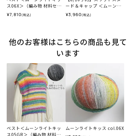
ス06X＞（編み物 材料セッ
ード＆キャップ ＜ムーンラ
ト）
イトキッス07L＞（編み物
¥7,810
¥3,960
(税込)
(税込)
材料セット）
他のお客様はこちらの商品も見て
います
ベスト＜ムーンライトキッ
ムーンライトキッス col.06X
ス05GR＞（編み物 材料セ