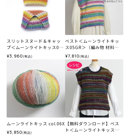
スリットスヌード＆キャッ
ベスト＜ムーンライトキッ
プ＜ムーンライトキッス06X
ス05GR＞（編み物 材料セ
＞（編み物 材料セット）
ット）
¥3,960
¥7,810
(税込)
(税込)
ムーンライトキッス col.06X
【無料ダウンロード】ベス
ト＜ムーンライトキッス＞
¥3,850
(税込)