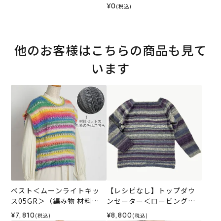
（レシピ）
¥0
(税込)
他のお客様はこちらの商品も見て
います
ベスト＜ムーンライトキッ
【レシピなし】トップダウ
ス05GR＞（編み物 材料セ
ンセーター＜ロービングキ
ット）
ッス50N＞（編み物 材料セ
¥7,810
¥8,800
(税込)
(税込)