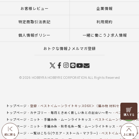
お客様レビュー
企業情報
特定商取引法表記
利用規約
個人情報ポリシー
一緒に働こう♪求人情報
おトクな情報♪メルマガ登録
© 2026 HOBBYRA HOBBYRE CORPORATION ALL Rights Reserved
トップページ
登録
ベスト＜ムーンライトキッス06X＞（編み物 材料セット）
リリヤン
トップページ
カテゴリー
毎月ときめく新しい糸との出会い～冬～
ベスト＜ムーン
フェア
トップページ
ニット
手編み糸
ムーンライトキッス
ベスト＜ムーンライトキッス
トップページ
ニット
手編み糸
秋冬毛糸一覧
ムーンライトキッス
ベスト＜ムー
トップページ
一覧はこちら(ウエア・ストール・マフラー)
ベスト＜ムーンライトキ
前に戻る
上に戻る