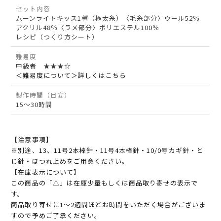
セット内容
ムーンライトキッス1種（極太糸）〈毛糸部分〉ウール52％
アクリル48％〈ラメ部分〉ポリエステル100％
レシピ（つくり方シート）
難易度
中級者 ★★★☆
＜難易度について＞詳しくはこちら
製作時間（目安）
15～30時間
【注意事項】
※別途、13、11号2本棒針・11号4本棒針・10/0号カギ針・と
じ針・ほつれ止めをご用意ください。
【在庫表示について】
この商品の「△」は在庫少量もしくは商品取り寄せの表示で
す。
商品取り寄せに1～2週間ほどお時間をいただく場合がございま
すので予めご了承ください。