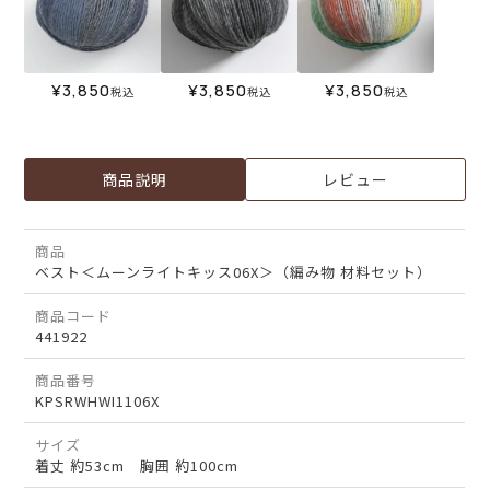
¥
3,850
¥
3,850
¥
3,850
税込
税込
税込
商品説明
レビュー
商品
ベスト＜ムーンライトキッス06X＞（編み物 材料セット）
商品コード
441922
商品番号
KPSRWHWI1106X
サイズ
着丈 約53cm 胸囲 約100cm