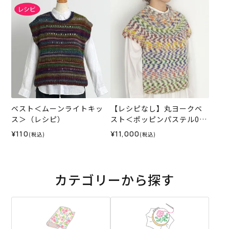
ット）
ベスト＜ムーンライトキッ
【レシピなし】丸ヨークベ
ス＞（レシピ）
スト＜ポッピンパステル01I
V＞（編み物 材料セット）
¥110
¥11,000
(税込)
(税込)
カテゴリーから探す