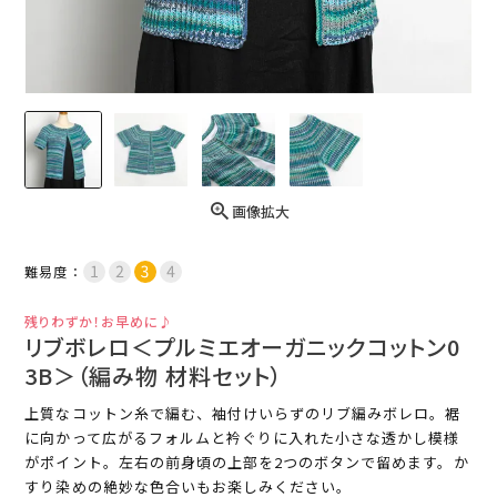
画像拡大
難易度：
残りわずか！お早めに♪
リブボレロ＜プルミエオーガニックコットン0
3B＞（編み物 材料セット）
上質なコットン糸で編む、袖付けいらずのリブ編みボレロ。裾
に向かって広がるフォルムと衿ぐりに入れた小さな透かし模様
がポイント。左右の前身頃の上部を2つのボタンで留めます。か
すり染めの絶妙な色合いもお楽しみください。