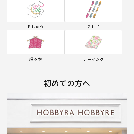
刺しゅう
刺し子
編み物
ソーイング
初めての方へ