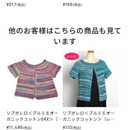
（ホビーラホビーレオリジ
6
¥217
¥165
(税込)
(税込)
ナル）2024SS
他のお客様はこちらの商品も見て
います
リブボレロ＜プルミエオー
リブボレロ＜プルミエオー
ガニックコットン04X＞（編
ガニックコットン＞（レシ
み物 材料セット）
ピ）
¥11,495
¥110
(税込)
(税込)