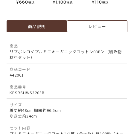
¥
660
¥
1,100
¥
110
税込
税込
税込
商品説明
レビュー
商品
リブボレロ＜プルミエオーガニックコットン03B＞（編み物
材料セット）
商品コード
442061
商品番号
KPSRSHWS3203B
サイズ
着丈約48cm 胸囲約96.5cm
ゆき丈約34cm
セット内容
プルミエオーガニックコットン1種（合太糸）綿100％（オー