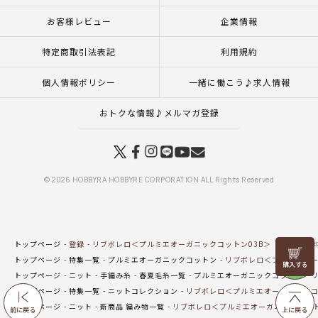
お客様レビュー
企業情報
特定商取引法表記
利用規約
個人情報ポリシー
一緒に働こう♪求人情報
おトクな情報♪メルマガ登録
© 2026 HOBBYRA HOBBYRE CORPORATION ALL Rights Reserved
トップページ
登録
リブボレロ＜プルミエオーガニックコットン03B＞（編み物 材
リリヤン
トップページ
特集一覧
プルミエオーガニックコットン
リブボレロ＜プルミエオー
フェア
トップページ
ニット
手編み糸
春夏毛糸一覧
プルミエオーガニックコットン
リ
トップページ
特集一覧
ニットコレクション
リブボレロ＜プルミエオーガニックコ
トップページ
ニット
新商品 編み物一覧
リブボレロ＜プルミエオーガニックコット
前に戻る
上に戻る