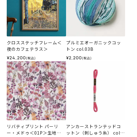
クロスステッチフレーム＜
プルミエオーガニックコッ
夜のカフェテラス＞
トン col.03B
¥24,200
¥2,200
(税込)
(税込)
リバティプリント パーリ
アンカーストランテッドコ
ー・メドゥ＜01P＞生地
ットン（刺しゅう糸） col.7