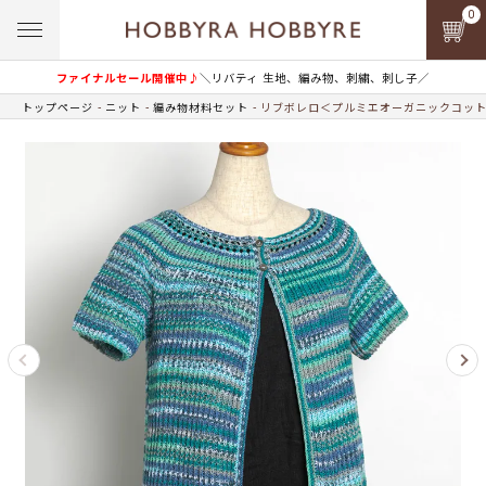
0
ファイナルセール開催中♪
＼リバティ 生地、編み物、刺繍、刺し子／
トップページ
ニット
編み物材料セット
リブボレロ＜プルミエオーガニックコットン