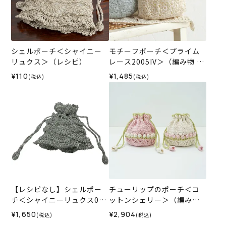
シェルポーチ＜シャイニー
モチーフポーチ＜プライム
リュクス＞（レシピ）
レース2005IV＞（編み物 材
料セット）
¥110
¥1,485
(税込)
(税込)
【レシピなし】シェルポー
チューリップのポーチ＜コ
チ＜シャイニーリュクス02S
ットンシェリー＞（編み物
I＞（編み物 材料セット）
材料セット）
¥1,650
¥2,904
(税込)
(税込)