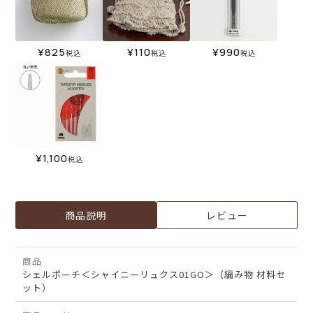
¥
825
¥
110
¥
990
税込
税込
税込
¥
1,100
税込
商品説明
レビュー
商品
シェルポーチ＜シャイニーリュクス01GO＞（編み物 材料セ
ット）