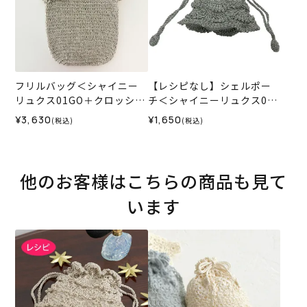
フリルバッグ＜シャイニー
【レシピなし】シェルポー
リュクス01GO＋クロッシュ
チ＜シャイニーリュクス02S
コットン42IV＞（編み物 材
I＞（編み物 材料セット）
¥3,630
¥1,650
(税込)
(税込)
料セット）
他のお客様はこちらの商品も見て
います