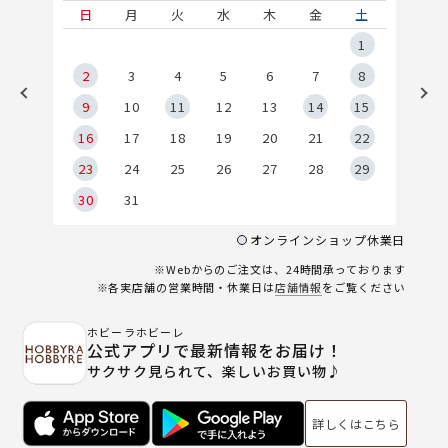
土
日
月
火
水
木
金
土
5
1
2
2
3
4
5
6
7
8
9
9
10
11
12
13
14
15
6
16
17
18
19
20
21
22
23
24
25
26
27
28
29
30
31
オンラインショップ休業日
※Webからのご注文は、24時間承っております
※各実店舗の営業時間・休業日は
店舗情報
をご覧ください
ホビーラホビーレ
公式アプリで最新情報をお届け！
サクサク見られて、楽しいお買い物♪
詳しくはこちら