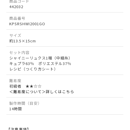
商品コード
442032
商品番号
KPSRSHWI2001GO
サイズ
約13.5×15cm
セット内容
シャイニーリュクス1種（中細糸）
キュプラ63％ ポリエステル37％
レシピ（つくり方シート）
難易度
初級者 ★★☆☆
＜難易度について＞詳しくはこちら
製作時間（目安）
14時間
【注意事項】