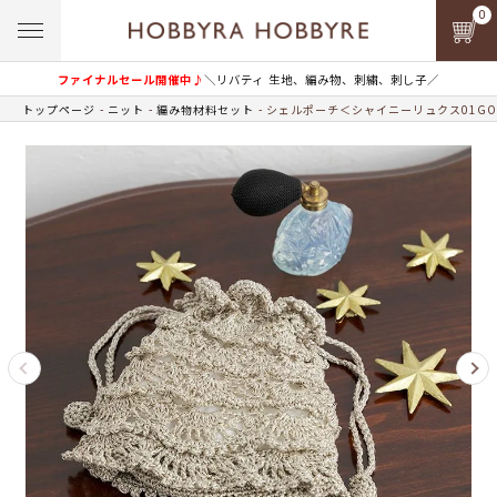
0
ファイナルセール開催中♪
＼リバティ 生地、編み物、刺繍、刺し子／
トップページ
ニット
編み物材料セット
シェルポーチ＜シャイニーリュクス01GO