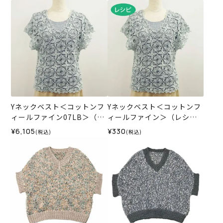
Yネックベスト＜コットンフ
Yネックベスト＜コットンフ
ィールファイン07LB＞（編
ィールファイン＞（レシ
み物 材料セット）
ピ）
¥6,105
¥330
(税込)
(税込)