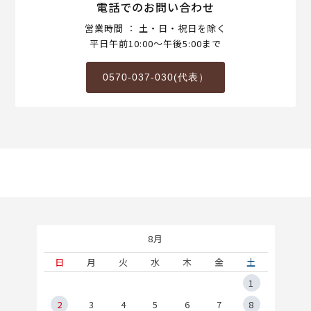
電話でのお問い合わせ
営業時間 ： 土・日・祝日を除く
平日午前10:00～午後5:00まで
0570-037-030(代表）
8月
土
日
月
火
水
木
金
土
5
1
2
2
3
4
5
6
7
8