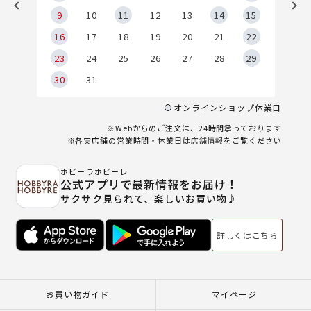
9
9
10
11
12
13
14
15
6
16
17
18
19
20
21
22
23
24
25
26
27
28
29
30
31
オンラインショップ休業日
※Webからのご注文は、24時間承っております
※各実店舗の営業時間・休業日は
店舗情報
をご覧ください
ホビーラホビーレ
公式アプリで最新情報をお届け！
サクサク見られて、楽しいお買い物♪
詳しくはこちら
お買い物ガイド
マイページ