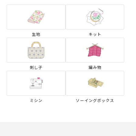
生地
キット
刺し子
編み物
ミシン
ソーイングボックス