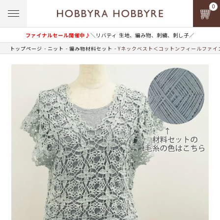
0
ファイナルセール開催中♪
＼リバティ 生地、編み物、刺繍、刺し子／
トップページ
ニット
編み物材料セット
Yネックベスト＜コットンフィールファイン