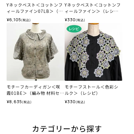
Yネックベスト＜コットンフ
Yネックベスト＜コットンフ
ィールファイン07LB＞（編
ィールファイン＞（レシ
み物 材料セット）
ピ）
¥6,105
¥330
(税込)
(税込)
モチーフカーディガン＜咲
モチーフストール＜色彩シ
霞01BE＞（編み物 材料セッ
ルク＞（レシピ）
ト）
¥8,635
¥330
(税込)
(税込)
カテゴリーから探す