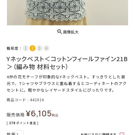
画像拡大
難易度：
Yネックベスト＜コットンフィールファイン21B
＞（編み物 材料セット）
4弁の花モチーフが印象的なYネックベスト。すっきりとした首
元で、Tシャツやブラウスと重ね着するとコーディネートのアク
セントに。軽やかなレイヤードスタイルにぴったりです。
商品コード
442016
¥
6,105
販売価格
税込
[
278
ポイント進呈 ]
お気に入りに登録する