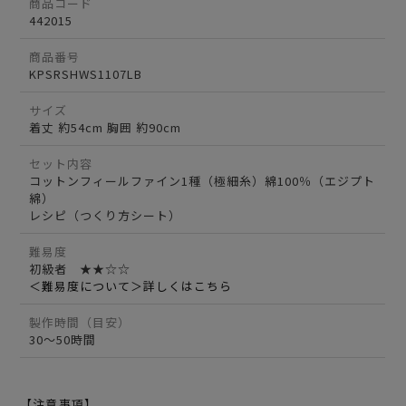
商品コード
442015
商品番号
KPSRSHWS1107LB
サイズ
着丈 約54cm 胸囲 約90cm
セット内容
コットンフィールファイン1種（極細糸）綿100％（エジプト
綿）
レシピ（つくり方シート）
難易度
初級者 ★★☆☆
＜難易度について＞詳しくはこちら
製作時間（目安）
30～50時間
【注意事項】