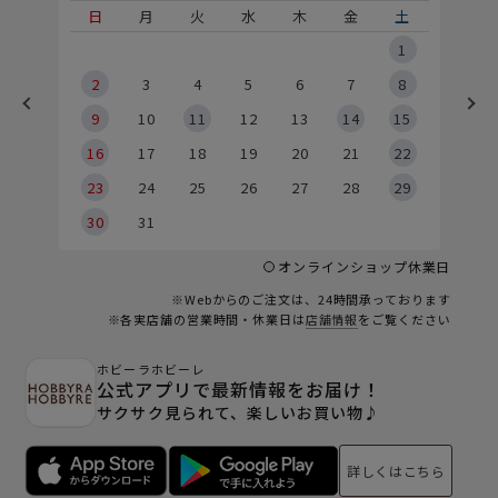
土
日
月
火
水
木
金
土
5
1
2
2
3
4
5
6
7
8
9
9
10
11
12
13
14
15
6
16
17
18
19
20
21
22
23
24
25
26
27
28
29
30
31
オンラインショップ休業日
※Webからのご注文は、24時間承っております
※各実店舗の営業時間・休業日は
店舗情報
をご覧ください
ホビーラホビーレ
公式アプリで最新情報をお届け！
サクサク見られて、楽しいお買い物♪
詳しくはこちら