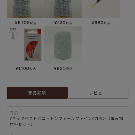
¥
6,105
¥
330
¥
990
税込
税込
税込
¥
1,100
¥
825
税込
税込
商品説明
レビュー
商品
Yネックベスト＜コットンフィールファイン07LB＞（編み物
材料セット）