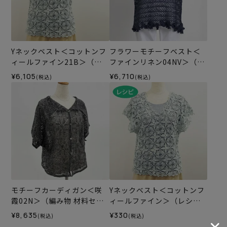
Yネックベスト＜コットンフ
フラワーモチーフベスト＜
ィールファイン21B＞（編
ファインリネン04NV＞（編
み物 材料セット）
み物 材料セット）
¥6,105
¥6,710
(税込)
(税込)
モチーフカーディガン＜咲
Yネックベスト＜コットンフ
霞02N＞（編み物 材料セッ
ィールファイン＞（レシ
ト）
ピ）
¥8,635
¥330
(税込)
(税込)