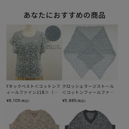
あなたにおすすめの商品
Yネックベスト＜コットンフ
クロッシェラージストール
ィールファイン21B＞（編
＜コットンフィールファイ
み物 材料セット）
ン07LB＞（編み物 材料セッ
¥6,105
¥5,885
(税込)
(税込)
ト）