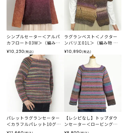
シンプルセーター＜アルパ
ラグランベスト＜ノクター
カフロート03W＞（編み物
ンバリエ01L＞（編み物 材
材料セット）
料セット）
¥10,230
¥10,890
(税込)
(税込)
パレットラグランセーター
【レシピなし】トップダウ
＜カラフルパレット10グラ
ンセーター＜ロービングキ
ン01R＞（編み物 材料セッ
ッス59P＞（編み物 材料セ
¥11,660
¥8,800
(税込)
(税込)