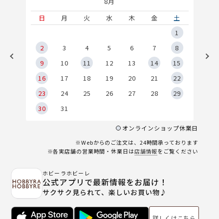
8月
土
日
月
火
水
木
金
土
5
1
2
2
3
4
5
6
7
8
9
9
10
11
12
13
14
15
6
16
17
18
19
20
21
22
23
24
25
26
27
28
29
30
31
オンラインショップ休業日
※Webからのご注文は、24時間承っております
※各実店舗の営業時間・休業日は
店舗情報
をご覧ください
ホビーラホビーレ
公式アプリで最新情報をお届け！
サクサク見られて、楽しいお買い物♪
詳しくはこちら