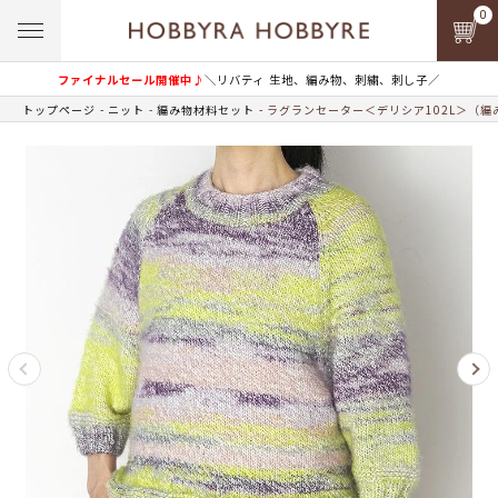
0
ファイナルセール開催中♪
＼リバティ 生地、編み物、刺繍、刺し子／
トップページ
ニット
編み物材料セット
ラグランセーター＜デリシア102L＞（編