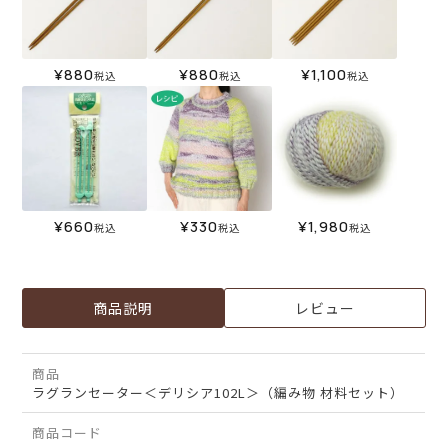
¥
880
¥
880
¥
1,100
税込
税込
税込
¥
660
¥
330
¥
1,980
税込
税込
税込
商品説明
レビュー
商品
ラグランセーター＜デリシア102L＞（編み物 材料セット）
商品コード