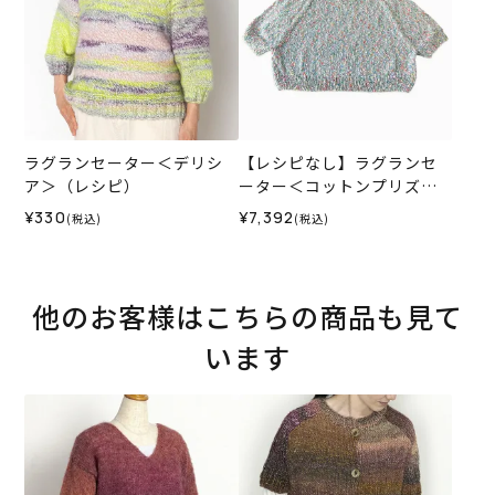
ラグランセーター＜デリシ
【レシピなし】ラグランセ
ア＞（レシピ）
ーター＜コットンプリズム0
3B＞（編み物 材料セット）
¥330
¥7,392
(税込)
(税込)
他のお客様はこちらの商品も見て
います