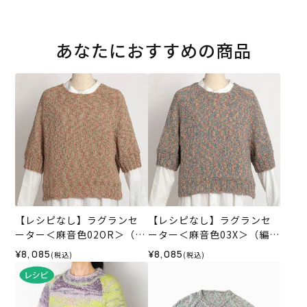
あなたにおすすめの商品
【レシピなし】ラグランセ
【レシピなし】ラグランセ
ーター＜麻音色02OR＞（編
ーター＜麻音色03X＞（編み
み物 材料セット）
物 材料セット）
¥8,085
¥8,085
(税込)
(税込)