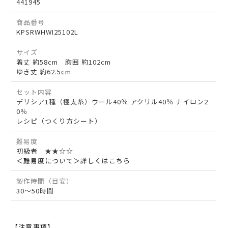
441945
商品番号
KPSRWHWI25102L
サイズ
着丈 約58cm 胸囲 約102cm
ゆき丈 約62.5cm
セット内容
デリシア1種（極太糸）ウール40％ アクリル40％ ナイロン2
0％
レシピ（つくり方シート）
難易度
初級者 ★★☆☆
＜難易度について＞詳しくはこちら
製作時間（目安）
30～50時間
【注意事項】