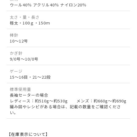
ウール40％ アクリル40％ ナイロン20％
太さ・量・長さ
極太・100ｇ・150ｍ
棒針
10～12号
かぎ針
9/0号～10/0号
ゲージ
15～16目・21～22段
標準使用量
長袖セーターの場合
レディース：約510g～約530g メンズ：約660g～約690g
編み図やレシピがある場合は、記載の数量をご確認くださ
い。
【在庫表示について】