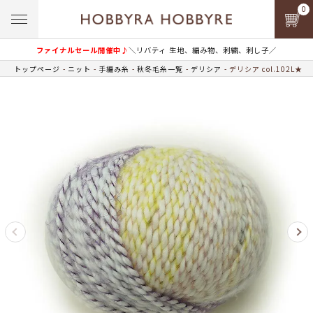
0
ファイナルセール開催中♪
＼リバティ 生地、編み物、刺繍、刺し子／
トップページ
ニット
手編み糸
秋冬毛糸一覧
デリシア
デリシア col.102L★