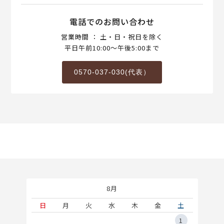
電話でのお問い合わせ
営業時間 ： 土・日・祝日を除く
平日午前10:00～午後5:00まで
0570-037-030(代表）
8月
土
日
月
火
水
木
金
土
5
1