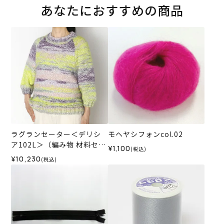
あなたにおすすめの商品
ラグランセーター＜デリシ
モヘヤシフォンcol.02
ア102L＞（編み物 材料セッ
¥1,100
(税込)
ト）
¥10,230
(税込)