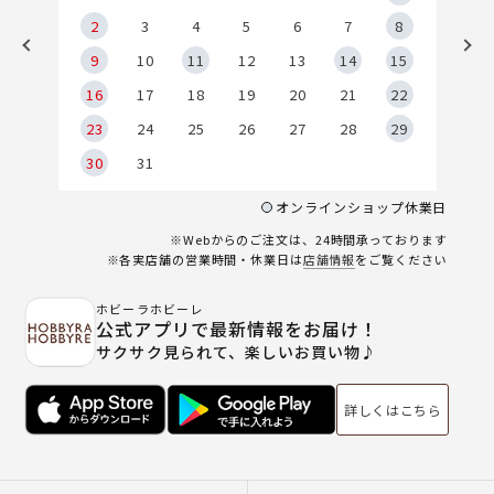
2
2
3
4
5
6
7
8
9
9
10
11
12
13
14
15
6
16
17
18
19
20
21
22
23
24
25
26
27
28
29
30
31
オンラインショップ休業日
※Webからのご注文は、24時間承っております
※各実店舗の営業時間・休業日は
店舗情報
をご覧ください
ホビーラホビーレ
公式アプリで最新情報をお届け！
サクサク見られて、楽しいお買い物♪
詳しくはこちら