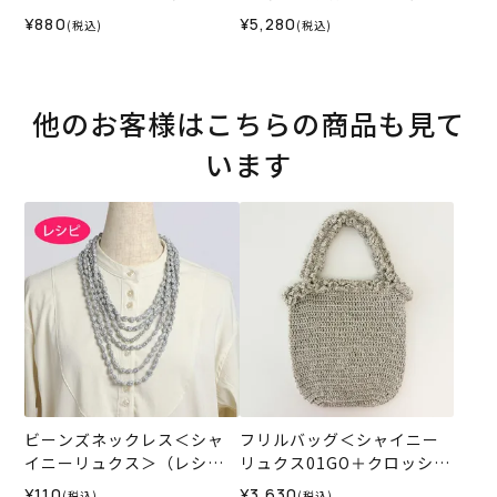
材料セット）
¥880
¥5,280
(税込)
(税込)
他のお客様はこちらの商品も見て
います
ビーンズネックレス＜シャ
フリルバッグ＜シャイニー
イニーリュクス＞（レシ
リュクス01GO＋クロッシュ
ピ）
コットン42IV＞（編み物 材
¥110
¥3,630
(税込)
(税込)