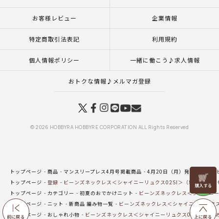
お客様レビュー
企業情報
特定商取引法表記
利用規約
個人情報ポリシー
一緒に働こう♪求人情報
おトクな情報♪メルマガ登録
© 2026 HOBBYRA HOBBYRE CORPORATION ALL Rights Reserved
トップページ
商品
マンスリープレス4月号掲載商品
4月20日（月）発売の商品
リリヤン
トップページ
登録
ビーンズネックレス＜シャイニーリュクス02SI＞（編み物 材料
フェア
トップページ
カテゴリー
初夏のおでかけニット
ビーンズネックレス＜シャイニーリ
トップページ
ニット
新商品 編み物一覧
ビーンズネックレス＜シャイニーリュクス0
トップページ
おしゃれ小物
ビーンズネックレス＜シャイニーリュクス02SI＞（編
前に戻る
上に戻る