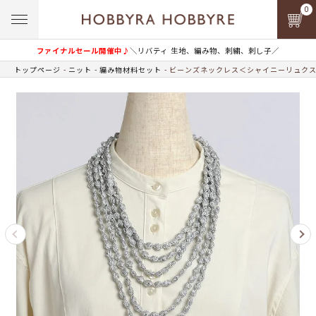
0
ファイナルセール開催中♪
＼リバティ 生地、編み物、刺繍、刺し子／
トップページ
ニット
編み物材料セット
ビーンズネックレス＜シャイニーリュクス0