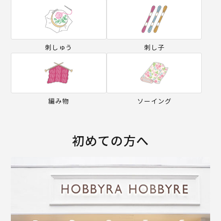
刺しゅう
刺し子
編み物
ソーイング
初めての方へ