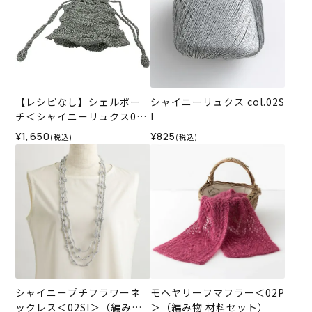
【レシピなし】シェルポー
シャイニーリュクス col.02S
チ＜シャイニーリュクス02S
I
I＞（編み物 材料セット）
¥1,650
¥825
(税込)
(税込)
シャイニープチフラワーネ
モヘヤリーフマフラー＜02P
ックレス＜02SI＞（編み物
＞（編み物 材料セット）