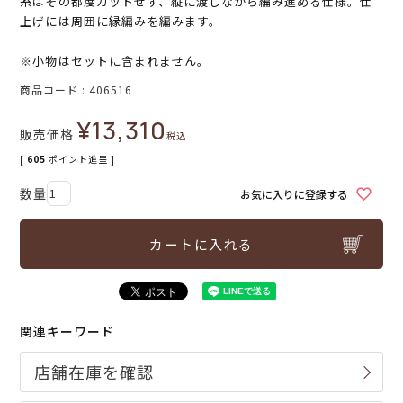
糸はその都度カットせず、縦に渡しながら編み進める仕様。仕
上げには周囲に縁編みを編みます。
※小物はセットに含まれません。
商品コード
406516
¥
13,310
販売価格
税込
[
605
ポイント進呈 ]
お気に入りに登録する
カートに入れる
関連キーワード