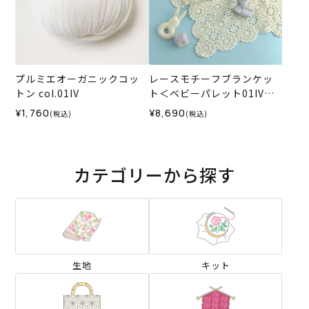
プルミエオーガニックコッ
レースモチーフブランケッ
トン col.01IV
ト＜ベビーパレット01IV＞
（編み物 材料セット）
¥1,760
¥8,690
(税込)
(税込)
カテゴリーから探す
生地
キット