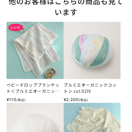
他のお客様はこちらの商品も見て
います
ベビードロップブランケッ
プルミエオーガニックコッ
ト＜プルミエオーガニック
トン col.02IV
コットン＞（レシピ）
¥110
¥2,200
(税込)
(税込)