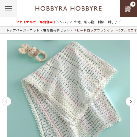
0
ファイナルセール開催中♪
＼リバティ 生地、編み物、刺繍、刺し子／
トップページ
ニット
編み物材料セット
ベビードロップブランケット＜プルミエオ