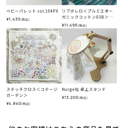
ベビーパレット col.104PX
リブボレロ＜プルミエオー
ガニックコットン03B＞
¥1,430
(税込)
（編み物 材料セット）
¥11,495
(税込)
ステッチクロス＜コテージ
Nurge社 卓上スタンド
ガーデン＞
¥13,200
(税込)
¥4,840
(税込)