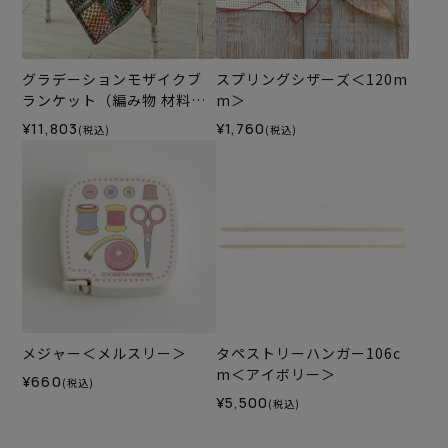
グラデーションモザイクブ
スプリングシザーズ＜120m
ランケット（編み物 材料セ
m＞
ット）
¥11,803
¥1,760
(税込)
(税込)
メジャー＜メルスリー＞
タペストリーハンガー106c
m＜アイボリー＞
¥660
(税込)
¥5,500
(税込)