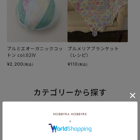
プルミエオーガニックコッ
プルメリアブランケット
トン col.02IV
（レシピ）
¥2,200
¥110
(税込)
(税込)
カテゴリーから探す
生地
キット