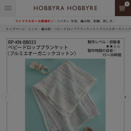
0
ファイナルセール開催中♪
＼リバティ 生地、編み物、刺繍、刺し子／
トップページ
ニット
編み図
ベビードロップブランケット＜プルミエオーガニッ