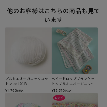
他のお客様はこちらの商品も見て
います
プルミエオーガニックコッ
ベビードロップブランケッ
トン col.01IV
ト＜プルミエオーガニック
コットンA＞（編み物 材料
¥1,760
¥13,310
(税込)
(税込)
セット）