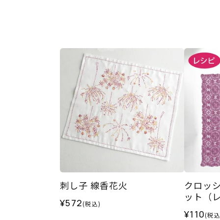
刺し子 線香花火
クロッ
ット（
¥572
(税込)
¥110
(税込