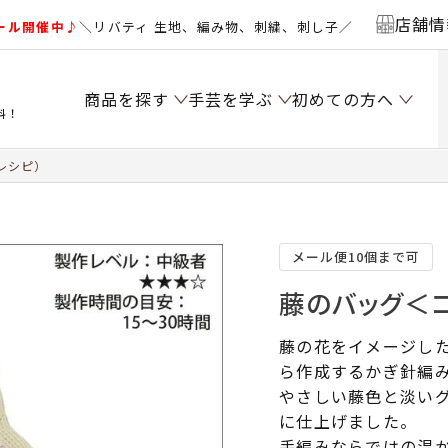
店舗情
ール開催中♪
＼リバティ 生地、編み物、刺繍、刺し子／
商品を探す
手芸を学ぶ
初めての方へ
料！
レシピ）
メール便10個まで可
藤のバッグ＜コ
藤の花をイメージし
ら作成するかぎ針編
やさしい藤色と淡い
に仕上げました。
手編みならではの温