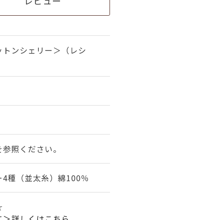
レビュー
ットンシェリー＞（レシ
を参照ください。
4種（並太糸）綿100％
☆
て＞詳しくはこちら