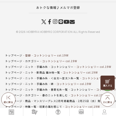
おトクな情報♪メルマガ登録
© 2026 HOBBYRA HOBBYRE CORPORATION ALL Rights Reserved
トップページ
登録
コットンシェリー col.19W
トップページ
カテゴリー
コットンシェリー col.19W
トップページ
ニット
手編み糸
コットンシェリー
コットンシェリー col.19W
トップページ
ニット
新商品 編み物一覧
コットンシェリー col.19W
トップページ
ニット
手編み糸
＜合太～並太＞糸一覧
コットンシェリー col.19
リリヤン
トップページ
ニット
手編み糸
綿
コットンシェリー col.19W
フェア
トップページ
ニット
手編み糸
春夏毛糸一覧
コットンシェリー
コットンシェリー 
トップページ
カテゴリー
春のニットを楽しむ
コットンシェリー col.19W
トップページ
商品
マンスリープレス2月号掲載商品
2月25日（水）発売の新商品
前に戻る
上に戻る
トップページ
特集一覧
初夏の風を感じて
コットンシェリー col.19W
トップページ
オンラインショップ在庫わずかコーナー
コットンシェリー col.19W