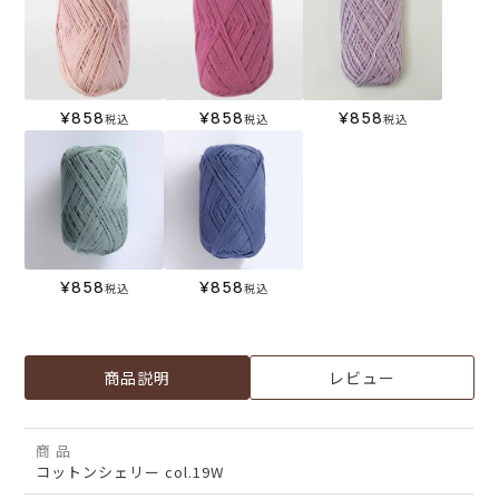
¥
858
¥
858
¥
858
税込
税込
税込
¥
858
¥
858
税込
税込
商品説明
レビュー
商 品
コットンシェリー col.19W