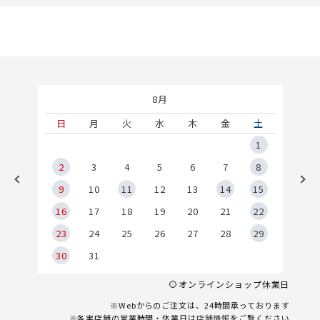
8月
土
日
月
火
水
木
金
土
5
1
2
2
3
4
5
6
7
8
9
9
10
11
12
13
14
15
6
16
17
18
19
20
21
22
23
24
25
26
27
28
29
30
31
オンラインショップ休業日
※Webからのご注文は、24時間承っております
※各実店舗の営業時間・休業日は
店舗情報
をご覧ください