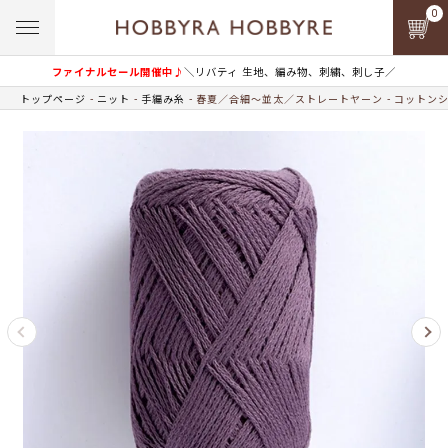
0
ファイナルセール開催中♪
＼リバティ 生地、編み物、刺繍、刺し子／
トップページ
ニット
手編み糸
春夏／合細～並太／ストレートヤーン
コットンシ