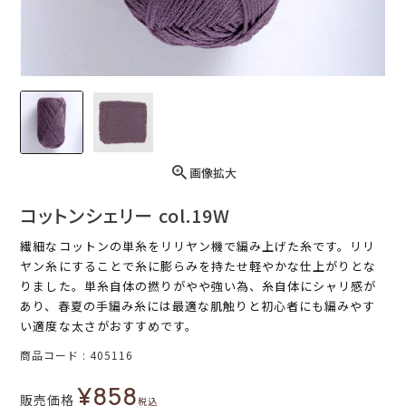
画像拡大
コットンシェリー col.19W
繊細なコットンの単糸をリリヤン機で編み上げた糸です。リリ
ヤン糸にすることで糸に膨らみを持たせ軽やかな仕上がりとな
りました。単糸自体の撚りがやや強い為、糸自体にシャリ感が
あり、春夏の手編み糸には最適な肌触りと初心者にも編みやす
い適度な太さがおすすめです。
商品コード
405116
¥
858
販売価格
税込