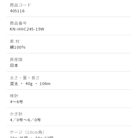
商品コード
405116
商品番号
KN-HHC245-19W
素 材
綿100％
原産国
日本
太さ・量・長さ
並太 ・ 40g ・ 106m
棒針
4～6号
かぎ針
4／0号～6／0号
ゲージ（10cm角）
23～25目 ・ 30～32段