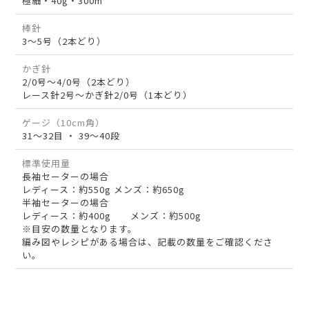
極細・40g・300m
棒針
3～5号（2本どり）
かぎ針
2/0号～4/0号（2本どり）
レース針2号～かぎ針2/0号（1本どり）
ゲージ（10cm角）
31～32目 ・ 39～40段
標準使用量
長袖セーターの場合
レディース：約550g メンズ：約650g
半袖セーターの場合
レディース：約400g メンズ：約500g
※目安の数量となります。
編み図やレシピがある場合は、記載の数量をご確認くださ
い。