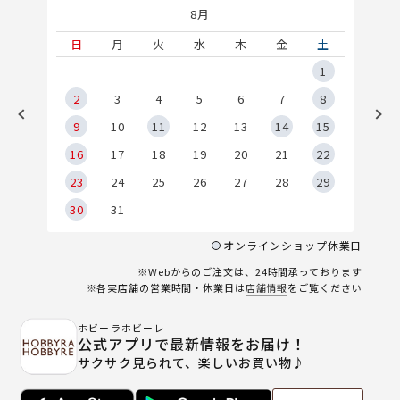
8月
土
日
月
火
水
木
金
土
5
1
2
2
3
4
5
6
7
8
9
9
10
11
12
13
14
15
6
16
17
18
19
20
21
22
23
24
25
26
27
28
29
30
31
オンラインショップ休業日
※Webからのご注文は、24時間承っております
※各実店舗の営業時間・休業日は
店舗情報
をご覧ください
ホビーラホビーレ
公式アプリで最新情報をお届け！
サクサク見られて、楽しいお買い物♪