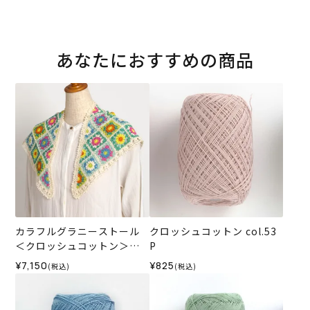
あなたにおすすめの商品
カラフルグラニーストール
クロッシュコットン col.53
＜クロッシュコットン＞
P
（編み物 材料セット）
¥7,150
¥825
(税込)
(税込)