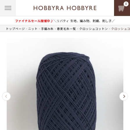
0
ファイナルセール開催中♪
＼リバティ 生地、編み物、刺繍、刺し子／
トップページ
ニット
手編み糸
春夏毛糸一覧
クロッシュコットン
クロッシュコッ