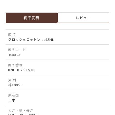
商品説明
レビュー
商 品
クロッシュコットン col.54N
商品コード
405523
商品番号
KNHHC268-54N
素 材
綿100％
原産国
日本
太さ・量・長さ