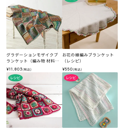
グラデーションモザイクブ
お花の縁編みブランケット
ランケット（編み物 材料セ
（レシピ）
ット）
¥11,803
¥550
(税込)
(税込)