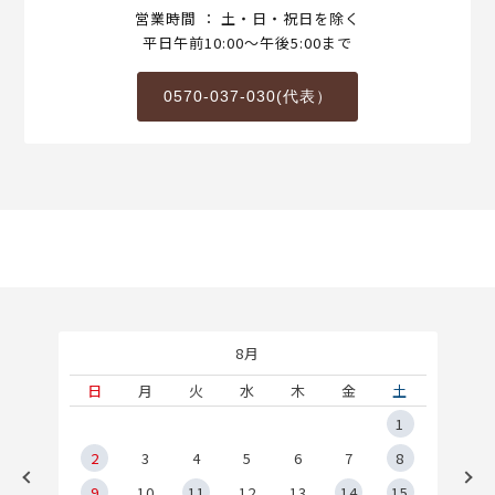
営業時間 ： 土・日・祝日を除く
平日午前10:00～午後5:00まで
0570-037-030(代表）
8月
土
日
月
火
水
木
金
土
5
1
2
2
3
4
5
6
7
8
9
9
10
11
12
13
14
15