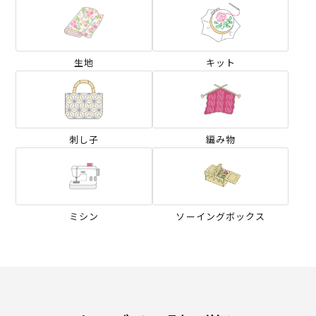
生地
キット
刺し子
編み物
ミシン
ソーイングボックス