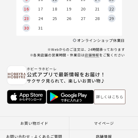
6
16
17
18
19
20
21
22
23
24
25
26
27
28
29
30
31
オンラインショップ休業日
※Webからのご注文は、24時間承っております
※各実店舗の営業時間・休業日は
店舗情報
をご覧ください
ホビーラホビーレ
公式アプリで最新情報をお届け！
サクサク見られて、楽しいお買い物♪
詳しくはこちら
お買い物ガイド
マイページ
お問い合わせ - よくあるご質問
店舗情報