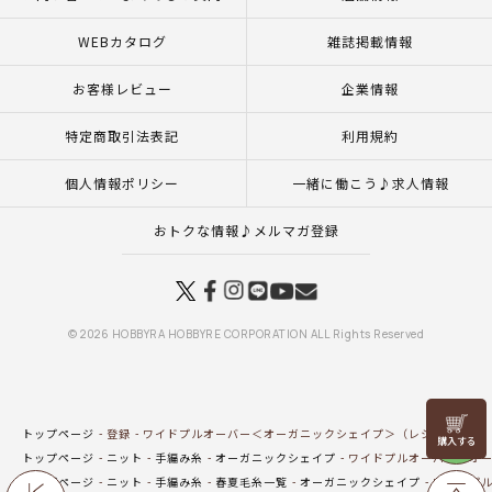
WEBカタログ
雑誌掲載情報
お客様レビュー
企業情報
特定商取引法表記
利用規約
個人情報ポリシー
一緒に働こう♪求人情報
おトクな情報♪メルマガ登録
© 2026 HOBBYRA HOBBYRE CORPORATION ALL Rights Reserved
リリヤン
トップページ
登録
ワイドプルオーバー＜オーガニックシェイプ＞（レシピ）
フェア
トップページ
ニット
手編み糸
オーガニックシェイプ
ワイドプルオーバー＜オー
トップページ
ニット
手編み糸
春夏毛糸一覧
オーガニックシェイプ
ワイドプル