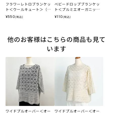
フラワーレトロブランケッ
ベビードロップブランケッ
ト＜ウールキュート＞（レ
ト＜プルミエオーガニック
シピ）
コットン＞（レシピ）
¥550
¥110
(税込)
(税込)
他のお客様はこちらの商品も見て
います
ワイドプルオーバー＜オー
ワイドプルオーバー＜オー