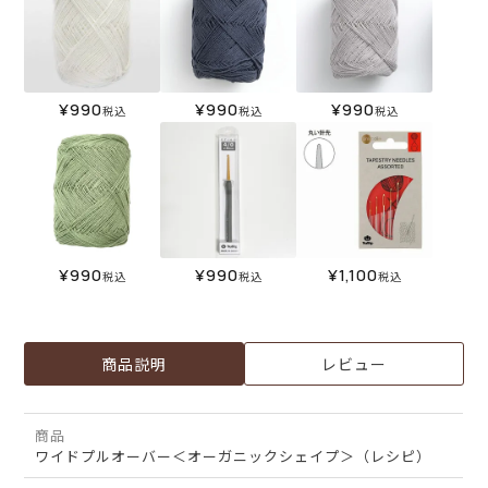
¥
990
¥
990
¥
990
税込
税込
税込
¥
990
¥
990
¥
1,100
税込
税込
税込
商品説明
レビュー
商品
ワイドプルオーバー＜オーガニックシェイプ＞（レシピ）