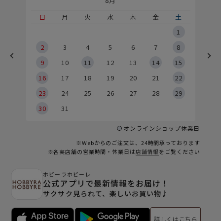
8月
土
日
月
火
水
木
金
土
5
1
2
2
3
4
5
6
7
8
9
9
10
11
12
13
14
15
6
16
17
18
19
20
21
22
23
24
25
26
27
28
29
30
31
オンラインショップ休業日
※Webからのご注文は、24時間承っております
※各実店舗の営業時間・休業日は
店舗情報
をご覧ください
ホビーラホビーレ
公式アプリで最新情報をお届け！
サクサク見られて、楽しいお買い物♪
詳しくはこちら