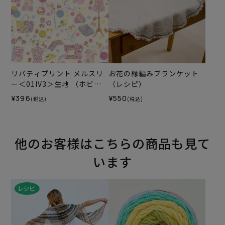
リバティプリント メルスリ
お花の縁編みブランケット
ー＜01IV3＞生地 （ホビー
（レシピ）
ラホビーレオリジナル）202
¥396
¥550
(税込)
(税込)
6SS★復刻色
他のお客様はこちらの商品も見て
います