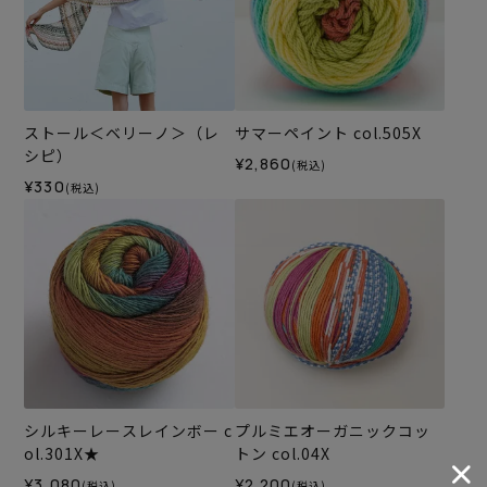
ストール＜ベリーノ＞（レ
サマーペイント col.505X
シピ）
¥2,860
(税込)
¥330
(税込)
シルキーレースレインボー c
プルミエオーガニックコッ
ol.301X★
トン col.04X
¥3,080
¥2,200
(税込)
(税込)