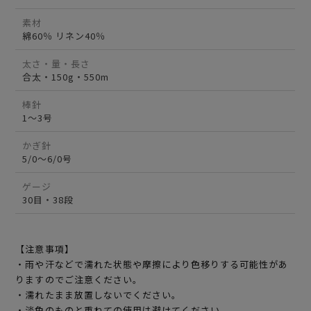
素材
綿60％ リネン40％
太さ・量・長さ
合太・150g・550m
棒針
1～3号
かぎ針
5/0～6/0号
ゲージ
30目・38段
【注意事項】
・雨や汗などで濡れた状態や摩擦により色移りする可能性があ
りますのでご注意ください。
・濡れたまま放置しないでください。
・淡色のものと重ねての使用は避けてください。