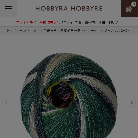
0
ファイナルセール開催中♪
＼リバティ 生地、編み物、刺繍、刺し子／
トップページ
ニット
手編み糸
春夏毛糸一覧
ベリーノ
ベリーノ col.205X