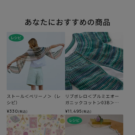
あなたにおすすめの商品
ストール＜ベリーノ＞（レ
リブボレロ＜プルミエオー
シピ）
ガニックコットン03B＞
（編み物 材料セット）
¥330
¥11,495
(税込)
(税込)