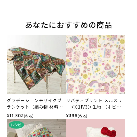
あなたにおすすめの商品
グラデーションモザイクブ
リバティプリント メルスリ
ランケット（編み物 材料セ
ー＜01IV3＞生地 （ホビー
ット）
ラホビーレオリジナル）202
¥11,803
¥396
(税込)
(税込)
6SS★復刻色