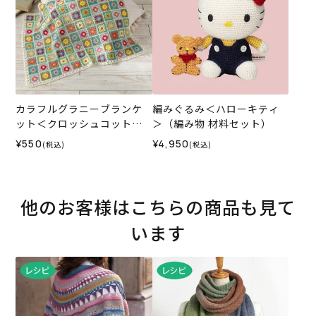
カラフルグラニーブランケ
編みぐるみ＜ハローキティ
ット＜クロッシュコットン
＞（編み物 材料セット）
＞（レシピ）
¥550
¥4,950
(税込)
(税込)
他のお客様はこちらの商品も見て
います