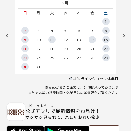
8月
土
日
月
火
水
木
金
土
5
1
2
2
3
4
5
6
7
8
9
9
10
11
12
13
14
15
6
16
17
18
19
20
21
22
23
24
25
26
27
28
29
30
31
オンラインショップ休業日
※Webからのご注文は、24時間承っております
※各実店舗の営業時間・休業日は
店舗情報
をご覧ください
ホビーラホビーレ
公式アプリで最新情報をお届け！
サクサク見られて、楽しいお買い物♪