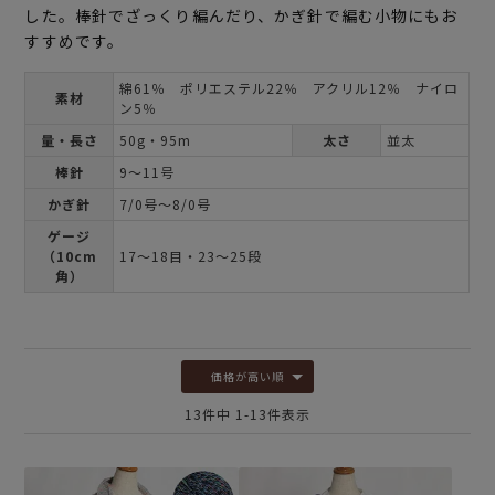
した。棒針でざっくり編んだり、かぎ針で編む小物にもお
すすめです。
綿61％ ポリエステル22％ アクリル12％ ナイロ
素材
ン5％
量・長さ
50g・95m
太さ
並太
棒針
9～11号
かぎ針
7/0号～8/0号
ゲージ
（10cm
17～18目・23～25段
角）
価格が高い順
13
件中
1
-
13
件表示