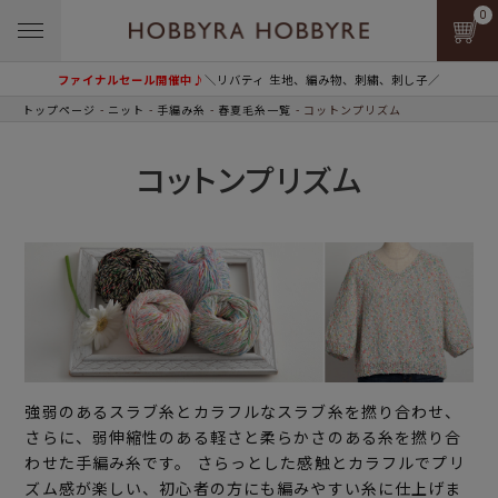
0
ファイナルセール開催中♪
＼リバティ 生地、編み物、刺繍、刺し子／
トップページ
ニット
手編み糸
春夏毛糸一覧
コットンプリズム
コットンプリズム
強弱のあるスラブ糸とカラフルなスラブ糸を撚り合わせ、
さらに、弱伸縮性のある軽さと柔らかさのある糸を撚り合
わせた手編み糸です。 さらっとした感触とカラフルでプリ
ズム感が楽しい、初心者の方にも編みやすい糸に仕上げま