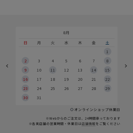
8月
土
日
月
火
水
木
金
土
5
1
2
2
3
4
5
6
7
8
9
9
10
11
12
13
14
15
6
16
17
18
19
20
21
22
23
24
25
26
27
28
29
30
31
オンラインショップ休業日
※Webからのご注文は、24時間承っております
※各実店舗の営業時間・休業日は
店舗情報
をご覧ください