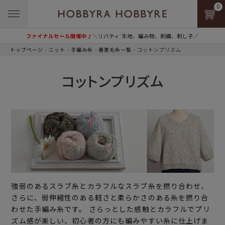
0
ファイナルセール開催中♪
＼リバティ 生地、編み物、刺繍、刺し子／
トップページ
ニット
手編み糸
春夏毛糸一覧
コットンプリズム
コットンプリズム
強弱のあるスラブ糸とカラフルなスラブ糸を撚り合わせ、
さらに、弱伸縮性のある軽さと柔らかさのある糸を撚り合
わせた手編み糸です。 さらっとした感触とカラフルでプリ
ズム感が楽しい、初心者の方にも編みやすい糸に仕上げま