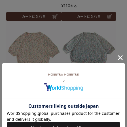
¥
110
税込
カートに入れる
カートに入れる
難易度：
難易度：
【レシピなし】ラグランセ
【レシピなし】ラグランセ
ーター＜コットンプリズム0
ーター＜コットンプリズム0
2P＞（編み物 材料セット）
3B＞（編み物 材料セット）
¥
7,392
¥
7,392
税込
税込
カートに入れる
カートに入れる