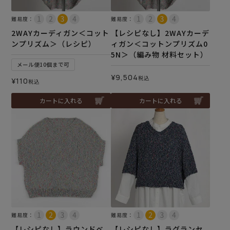
難易度：
難易度：
2WAYカーディガン＜コット
【レシピなし】2WAYカーデ
ンプリズム＞（レシピ）
ィガン＜コットンプリズム0
5N＞（編み物 材料セット）
メール便10個まで可
¥
9,504
税込
¥
110
税込
カートに入れる
カートに入れる
難易度：
難易度：
【レシピなし】ラウンドベ
【レシピなし】ラグランセ