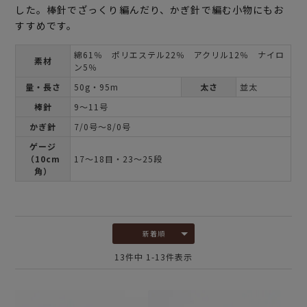
した。棒針でざっくり編んだり、かぎ針で編む小物にもお
すすめです。
綿61％ ポリエステル22％ アクリル12％ ナイロ
素材
ン5％
量・長さ
50g・95m
太さ
並太
棒針
9～11号
かぎ針
7/0号～8/0号
ゲージ
（10cm
17～18目・23～25段
角）
新着順
13
件中
1
-
13
件表示