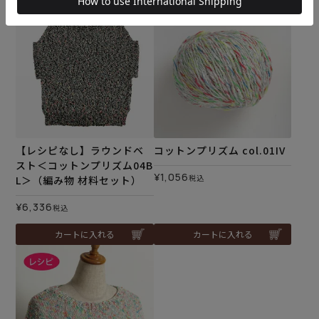
【レシピなし】ラウンドベ
コットンプリズム col.01IV
スト＜コットンプリズム04B
¥
1,056
税込
L＞（編み物 材料セット）
¥
6,336
税込
カートに入れる
カートに入れる