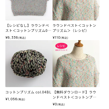
【レシピなし】ラウンドベ
ラウンドベスト＜コットン
スト＜コットンプリズム06
プリズム＞（レシピ）
GR＞（編み物 材料セット）
¥6,336
¥110
(税込)
(税込)
コットンプリズム col.04BL
【無料ダウンロード】ラウ
ンドベスト＜コットンプリ
¥1,056
(税込)
ズム＞（レシピ）
¥0
(税込)