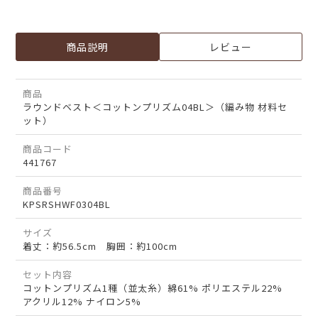
商品説明
レビュー
商品
ラウンドベスト＜コットンプリズム04BL＞（編み物 材料セ
ット）
商品コード
441767
商品番号
KPSRSHWF0304BL
サイズ
着丈：約56.5cm 胸囲：約100cm
セット内容
コットンプリズム1種（並太糸）綿61% ポリエステル22%
アクリル12% ナイロン5%