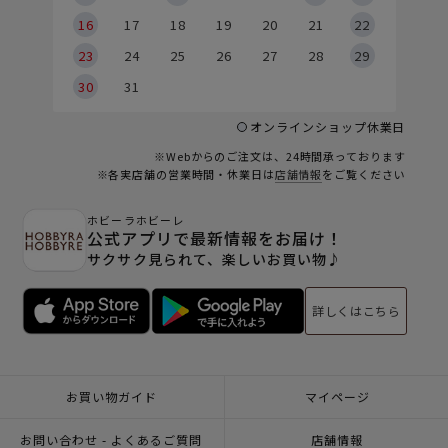
6
16
17
18
19
20
21
22
23
24
25
26
27
28
29
30
31
オンラインショップ休業日
※Webからのご注文は、24時間承っております
※各実店舗の営業時間・休業日は
店舗情報
をご覧ください
ホビーラホビーレ
公式アプリで最新情報をお届け！
サクサク見られて、楽しいお買い物♪
詳しくはこちら
お買い物ガイド
マイページ
お問い合わせ - よくあるご質問
店舗情報