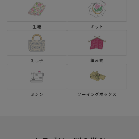
生地
キット
刺し子
編み物
ミシン
ソーイングボックス