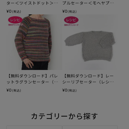
ター＜ツイストドット＞
プルセーター＜モヘヤプラ
（レシピ）
ネット＞（レシピ）
¥0
¥0
(税込)
(税込)
【無料ダウンロード】パレ
【無料ダウンロード】レー
ットラグランセーター（レ
シーリブセーター（レシ
シピ）
ピ）
¥0
¥0
(税込)
(税込)
カテゴリーから探す