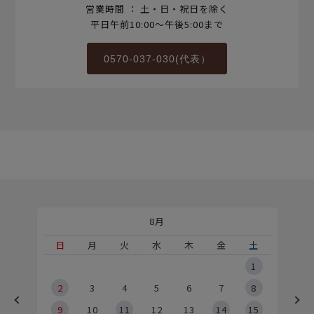
営業時間 ： 土・日・祝日を除く
平日午前10:00～午後5:00まで
0570-037-030(代表）
8月
土
日
月
火
水
木
金
土
5
1
2
2
3
4
5
6
7
8
9
9
10
11
12
13
14
15