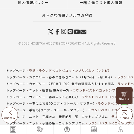
個人情報ポリシー
一緒に働こう♪求人情報
おトクな情報♪メルマガ登録
© 2026 HOBBYRA HOBBYRE CORPORATION ALL Rights Reserved
トップページ
登録
ラウンドベスト＜コットンプリズム＞（レシピ）
トップページ
カテゴリー
春のときめきニット（1月24日・2月10日）
ラウンドベ
トップページ
カテゴリー
2月10日（火）発売の新商品＆おすすめ商品
ラウンドベ
トップページ
ニット
新商品 編み物一覧
ラウンドベスト＜コットンプリズム＞（
リリヤン
トップページ
カテゴリー
春のニットを楽しむ
ラウンドベスト＜コットンプリズ
フェア
トップページ
一覧はこちら(ウエア・ストール・マフラー)
ラウンドベスト＜コット
トップページ
手編み(ウエア・ストール・マフラー)
ラウンドベスト＜コットンプリ
トップページ
ニット
手編み糸
春夏毛糸一覧
コットンプリズム
ラウンドベスト
前に戻る
上に戻る
トップページ
ニット
手編み糸
コットンプリズム
ラウンドベスト＜コットンプリ
トップページ
ニット
編み図
ウエア（編み図）
ラウンドベスト＜コットンプリ