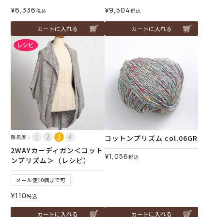
¥
6,336
¥
9,504
税込
税込
カートに入れる
カートに入れる
難易度：
コットンプリズム col.06GR
2WAYカーディガン＜コット
¥
1,056
税込
ンプリズム＞（レシピ）
メール便10個まで可
¥
110
税込
カートに入れる
カートに入れる