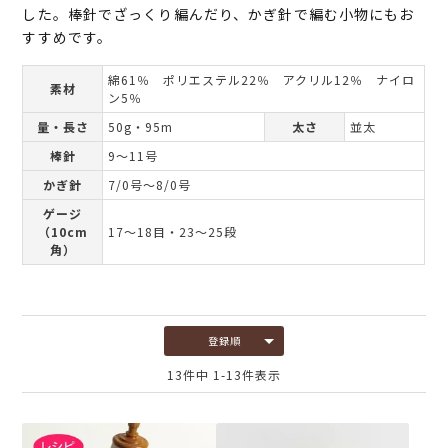
した。棒針でざっくり編んだり、かぎ針で編む小物にもお
すすめです。
綿61％ ポリエステル22％ アクリル12％ ナイロ
素材
ン5％
量・長さ
50g・95m
太さ
並太
棒針
9～11号
かぎ針
7/0号～8/0号
ゲージ
（10cm
17～18目・23～25段
角）
登録順
13
件中
1
-
13
件表示