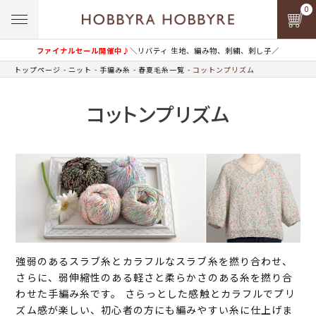
0
ファイナルセール開催中♪
＼リバティ 生地、編み物、刺繍、刺し子／
トップページ
ニット
手編み糸
春夏毛糸一覧
コットンプリズム
コットンプリズム
強弱のあるスラブ糸とカラフルなスラブ糸を撚り合わせ、
さらに、弱伸縮性のある軽さと柔らかさのある糸を撚り合
わせた手編み糸です。 さらっとした感触とカラフルでプリ
ズム感が楽しい、初心者の方にも編みやすい糸に仕上げま