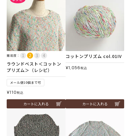
難易度：
コットンプリズム col.01IV
ラウンドベスト＜コットン
¥
1,056
税込
プリズム＞（レシピ）
メール便10個まで可
¥
110
税込
カートに入れる
カートに入れる