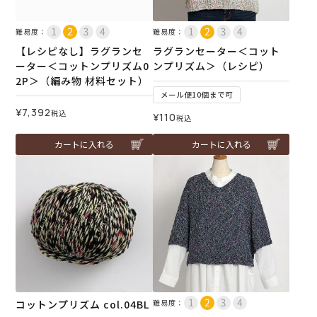
難易度：
難易度：
【レシピなし】ラグランセ
ラグランセーター＜コット
ーター＜コットンプリズム0
ンプリズム＞（レシピ）
2P＞（編み物 材料セット）
メール便10個まで可
¥
7,392
税込
¥
110
税込
カートに入れる
カートに入れる
コットンプリズム col.04BL
難易度：