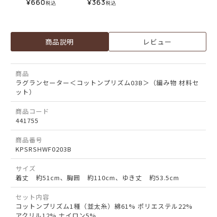
¥
660
¥
363
税込
税込
商品説明
レビュー
商品
ラグランセーター＜コットンプリズム03B＞（編み物 材料セ
ット）
商品コード
441755
商品番号
KPSRSHWF0203B
サイズ
着丈 約51cm、胸囲 約110cm、ゆき丈 約53.5cm
セット内容
コットンプリズム1種（並太糸）綿61% ポリエステル22%
アクリル12% ナイロン5%