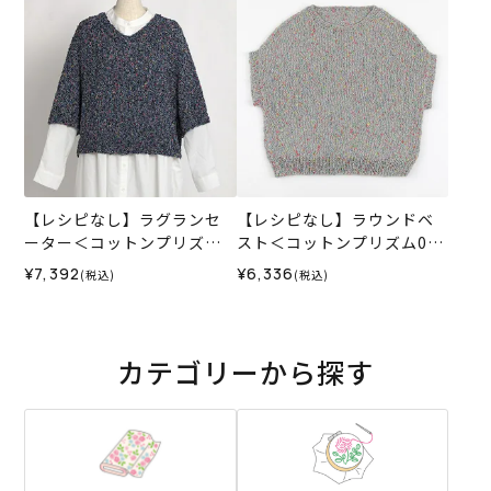
【レシピなし】ラグランセ
【レシピなし】ラウンドベ
ーター＜コットンプリズム0
スト＜コットンプリズム06
5N＞（編み物 材料セット）
GR＞（編み物 材料セット）
¥7,392
¥6,336
(税込)
(税込)
カテゴリーから探す