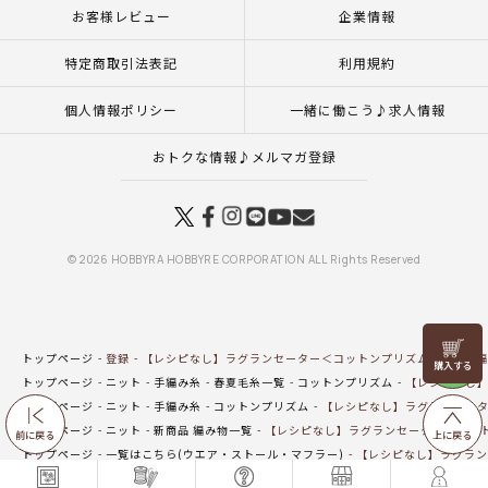
お客様レビュー
企業情報
特定商取引法表記
利用規約
個人情報ポリシー
一緒に働こう♪求人情報
おトクな情報♪メルマガ登録
© 2026 HOBBYRA HOBBYRE CORPORATION ALL Rights Reserved
リリヤン
トップページ
登録
【レシピなし】ラグランセーター＜コットンプリズム03B＞（編
フェア
トップページ
ニット
手編み糸
春夏毛糸一覧
コットンプリズム
【レシピなし】
トップページ
ニット
手編み糸
コットンプリズム
【レシピなし】ラグランセータ
トップページ
ニット
新商品 編み物一覧
【レシピなし】ラグランセーター＜コット
前に戻る
上に戻る
トップページ
一覧はこちら(ウエア・ストール・マフラー)
【レシピなし】ラグラン
トップページ
手編み(ウエア・ストール・マフラー)
【レシピなし】ラグランセータ