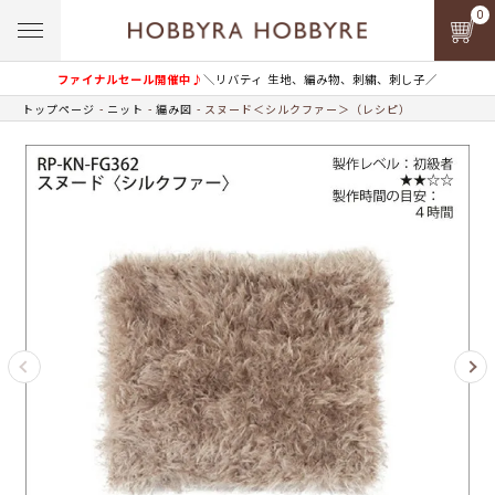
0
ファイナルセール開催中♪
＼リバティ 生地、編み物、刺繍、刺し子／
トップページ
ニット
編み図
スヌード＜シルクファー＞（レシピ）