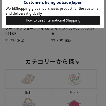
プチネップフォープライ co
ポッピンパステル col.01IV
l.21BR
★
¥1,320
¥2,200
(税込)
(税込)
カテゴリーから探す
生地
キット