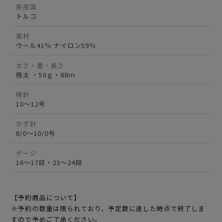
原産国
トルコ
素材
ウール41％ ナイロン59％
太さ・量・長さ
極太 ・50ｇ・88ｍ
棒針
10～12号
かぎ針
8/0～10/0号
ゲージ
16～17目・23～24段
【予約商品について】
※予約の数量は限られており、予定数に達した時点で終了しま
すので予めご了承ください。