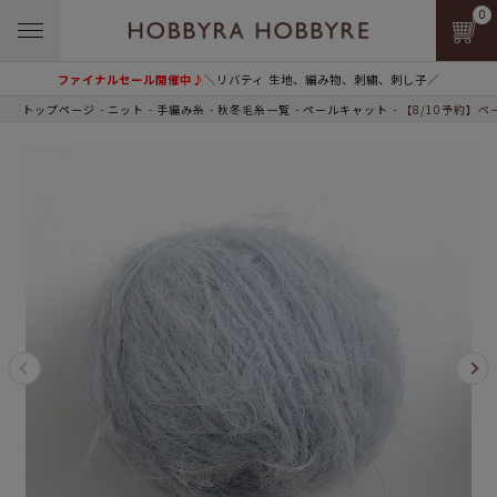
0
ファイナルセール開催中♪
＼リバティ 生地、編み物、刺繍、刺し子／
トップページ
ニット
手編み糸
秋冬毛糸一覧
ペールキャット
【8/10予約】ペー