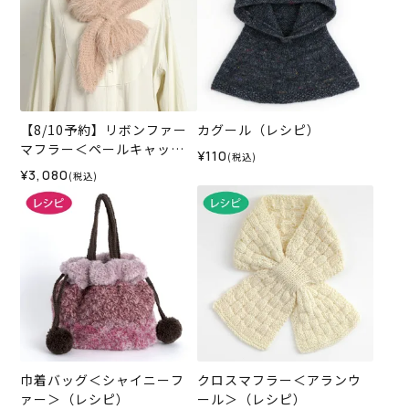
【8/10予約】リボンファー
カグール（レシピ）
マフラー＜ペールキャット0
¥110
(税込)
2P＞（編み物 材料セット）
¥3,080
(税込)
巾着バッグ＜シャイニーフ
クロスマフラー＜アランウ
ァー＞（レシピ）
ール＞（レシピ）