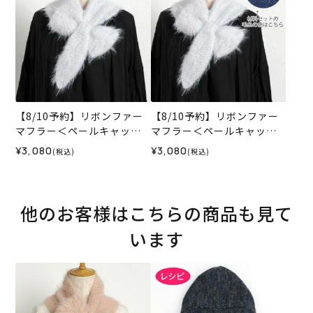
【8/10予約】リボンファー
【8/10予約】リボンファー
マフラー＜ペールキャット0
マフラー＜ペールキャット0
5WH＞（編み物 材料セッ
6N＞（編み物 材料セット）
¥3,080
¥3,080
(税込)
(税込)
ト）
他のお客様はこちらの商品も見て
います