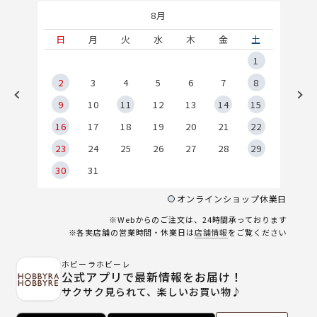
8月
土
日
月
火
水
木
金
土
5
1
2
2
3
4
5
6
7
8
9
9
10
11
12
13
14
15
6
16
17
18
19
20
21
22
23
24
25
26
27
28
29
30
31
オンラインショップ休業日
※Webからのご注文は、24時間承っております
※各実店舗の営業時間・休業日は
店舗情報
をご覧ください
ホビーラホビーレ
公式アプリで最新情報をお届け！
サクサク見られて、楽しいお買い物♪