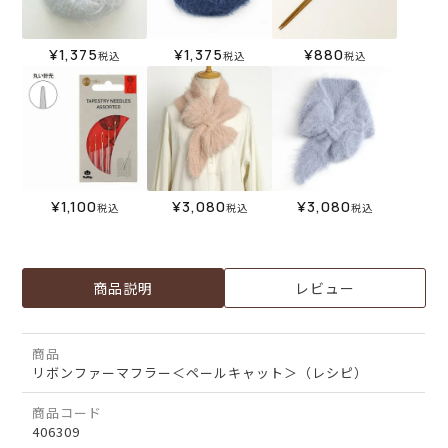
¥
1,375
¥
1,375
¥
880
税込
税込
税込
¥
1,100
¥
3,080
¥
3,080
税込
税込
税込
商品説明
レビュー
商品
リボンファーマフラー＜ペールキャット＞（レシピ）
商品コード
406309