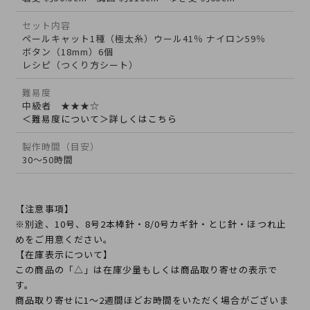
セット内容
ペールキャット1種（極太糸）ウール41％ ナイロン59％
ボタン（18mm）6個
レシピ（つくり方シート）
難易度
中級者 ★★★☆
＜難易度について＞詳しくはこちら
製作時間（目安）
30～50時間
【注意事項】
※別途、10号、8号2本棒針・8/0号カギ針・とじ針・ほつれ止
めをご用意ください。
【在庫表示について】
この商品の「△」は在庫少量もしくは商品取り寄せの表示で
す。
商品取り寄せに1～2週間ほどお時間をいただく場合がございま