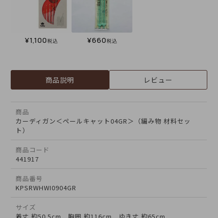
¥
1,100
¥
660
税込
税込
商品説明
レビュー
商品
カーディガン＜ペールキャット04GR＞（編み物 材料セッ
ト）
商品コード
441917
商品番号
KPSRWHWI0904GR
サイズ
着丈 約50.5cm 胸囲 約116cm ゆき丈 約65cm