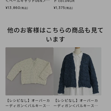
＜ペールキャット06N＞
ト col.04GR
（編み物 材料セット）
¥13,860
¥1,375
(税込)
(税込)
他のお客様はこちらの商品も見て
います
【レシピなし】オーバーカ
【レシピなし】オーバーカ
ーディガン＜バルキースラ
ーディガン＜バルキースラ
ブ01IV＞（編み物 材料セッ
ブ02N＞（編み物 材料セッ