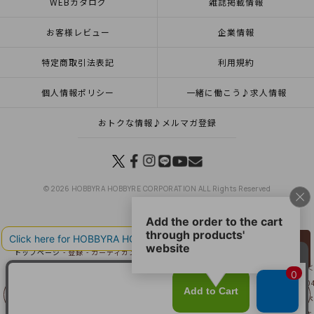
WEBカタログ
雑誌掲載情報
お客様レビュー
企業情報
特定商取引法表記
利用規約
個人情報ポリシー
一緒に働こう♪求人情報
おトクな情報♪メルマガ登録
© 2026 HOBBYRA HOBBYRE CORPORATION ALL Rights Reserved
リリヤン
トップページ
登録
カーディガン＜ペールキャット04GR＞（編み物 材料セット）
フェア
トップページ
カテゴリー
毎月ときめく新しい糸との出会い～冬～
カーディガン＜
トップページ
ニット
手編み糸
ペールキャット
カーディガン＜ペールキャット04
トップページ
ニット
手編み糸
秋冬毛糸一覧
ペールキャット
カーディガン＜ペ
前に戻る
上に戻る
トップページ
一覧はこちら(ウエア・ストール・マフラー)
カーディガン＜ペールキャ