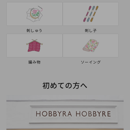
刺しゅう
刺し子
編み物
ソーイング
初めての方へ