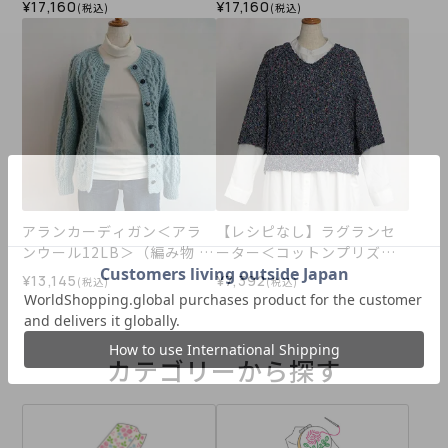
¥17,160
¥17,160
(税込)
(税込)
ト）
ト）
アランカーディガン＜アラ
【レシピなし】ラグランセ
ンウール12LB＞（編み物 材
ーター＜コットンプリズム0
料セット）
5N＞（編み物 材料セット）
¥13,145
¥7,392
(税込)
(税込)
カテゴリーから探す