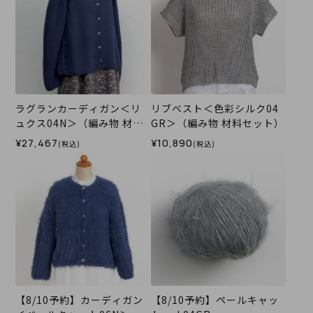
ラグランカーディガン＜リ
リブベスト＜色彩シルク04
ュクス04N＞（編み物 材料
GR＞（編み物 材料セット）
セット）
¥27,467
¥10,890
(税込)
(税込)
【8/10予約】カーディガン
【8/10予約】ペールキャッ