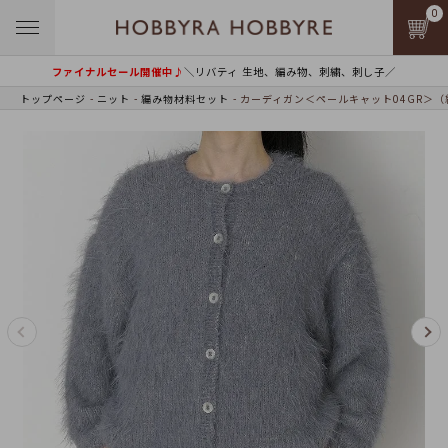
0
ファイナルセール開催中♪
＼リバティ 生地、編み物、刺繍、刺し子／
トップページ
ニット
編み物材料セット
カーディガン＜ペールキャット04GR＞（