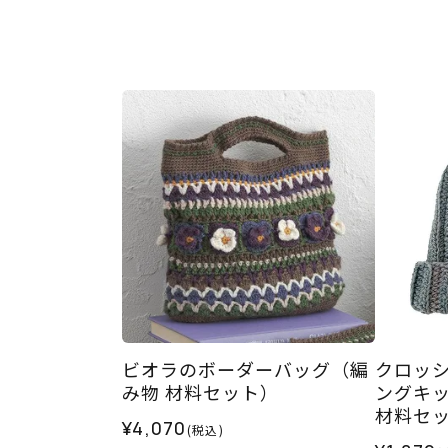
ビオラのボーダーバッグ（編
クロッ
み物 材料セット）
ングキッ
材料セ
¥4,070
(税込)