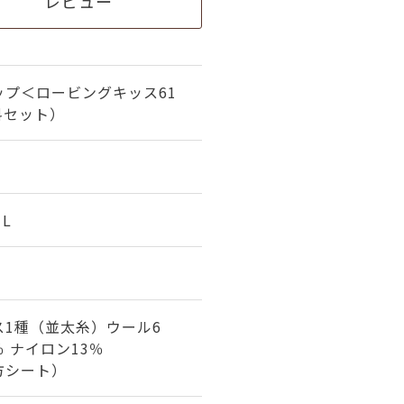
レビュー
ップ＜ロービングキッス61
料セット）
1L
ス1種（並太糸）ウール6
％ ナイロン13％
方シート）