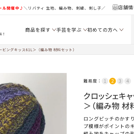
店舗情
ール開催中♪
＼リバティ 生地、編み物、刺繍、刺し子／
商品を探す
手芸を学ぶ
初めての方へ
料！
ビングキッス61L＞（編み物 材料セット）
難易度：
クロッシェキャ
＞（編み物 材
ロングピッチのかす
プ模様がポイントの
編み地をキャップの