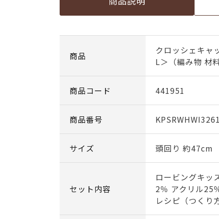
商品説明
クロッシェキャ
商品
L＞（編み物 材
商品コード
441951
商品番号
KPSRWHWI326
サイズ
頭回り 約47cm
ロービングキッ
セット内容
2％ アクリル25
レシピ（つくり