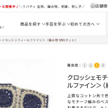
店舗情
ール開催中♪
＼リバティ 生地、編み物、刺繍、刺し子／
商品を探す
手芸を学ぶ
初めての方へ
料！
ト＜コットンフィールファイン＞（編み物 材料セット）
難易度：
クロッシェモチ
ルファイン＞（
上質なコットン糸で
なモチーフ編みのベ
ね着するだけで、ト