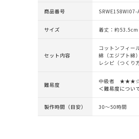
商品番号
SRWE158WI07-
サイズ
着丈：約53.5c
コットンフィー
セット内容
綿（エジプト綿）
レシピ（つくり
中級者 ★★★
難易度
＜難易度につい
製作時間（目安）
30～50時間