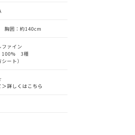
A
m 胸囲：約140cm
ルファイン
100% 3種
方シート）
☆
て＞詳しくはこちら