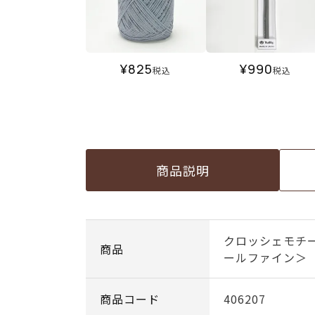
¥
825
¥
990
税込
税込
商品説明
クロッシェモチ
商品
ールファイン＞
商品コード
406207