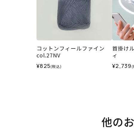
コットンフィールファイン
首掛けルー
col.27NV
ィ
¥825
¥2,739
(税込)
他の