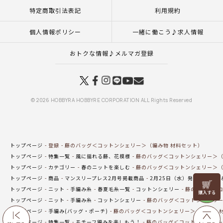
特定商取引法表記
利用規約
個人情報ポリシー
一緒に働こう♪求人情報
おトクな情報♪メルマガ登録
© 2026 HOBBYRA HOBBYRE CORPORATION ALL Rights Reserved
トップページ
登録
藤のバッグ＜コットンシェリー＞（編み物 材料セット）
トップページ
特集一覧
風に揺れる藤、花模様
藤のバッグ＜コットンシェリー＞（
トップページ
カテゴリー
春のニットを楽しむ
藤のバッグ＜コットンシェリー＞（
トップページ
商品
マンスリープレス2月号掲載商品
2月25日（水）発売の新商品
リリヤン
トップページ
ニット
手編み糸
春夏毛糸一覧
コットンシェリー
藤のバッグ＜コ
フェア
トップページ
ニット
手編み糸
コットンシェリー
藤のバッグ＜コットンシェリー
トップページ
手編み(バッグ・ポーチ)
藤のバッグ＜コットンシェリー＞（編み物 
トップページ
特集一覧
モチーフ編みを楽しもう！
藤のバッグ＜コットンシェリー