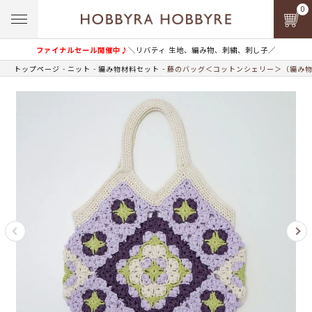
0
ファイナルセール開催中♪
＼リバティ 生地、編み物、刺繍、刺し子／
トップページ
ニット
編み物材料セット
藤のバッグ＜コットンシェリー＞（編み物