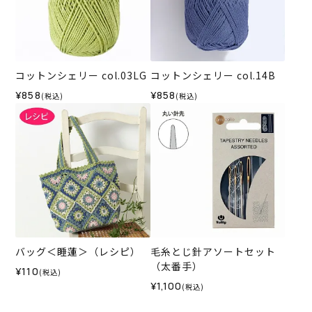
コットンシェリー col.03LG
コットンシェリー col.14B
¥858
¥858
(税込)
(税込)
バッグ＜睡蓮＞（レシピ）
毛糸とじ針アソートセット
（太番手）
¥110
(税込)
¥1,100
(税込)