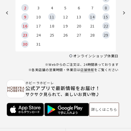
2
2
3
4
5
6
7
8
9
9
10
11
12
13
14
15
6
16
17
18
19
20
21
22
23
24
25
26
27
28
29
30
31
オンラインショップ休業日
※Webからのご注文は、24時間承っております
※各実店舗の営業時間・休業日は
店舗情報
をご覧ください
ホビーラホビーレ
公式アプリで最新情報をお届け！
サクサク見られて、楽しいお買い物♪
詳しくはこちら