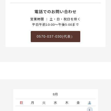
電話でのお問い合わせ
営業時間 ： 土・日・祝日を除く
平日午前10:00～午後5:00まで
0570-037-030(代表）
8月
土
日
月
火
水
木
金
土
5
1