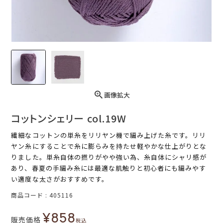
画像拡大
コットンシェリー col.19W
繊細なコットンの単糸をリリヤン機で編み上げた糸です。リリ
ヤン糸にすることで糸に膨らみを持たせ軽やかな仕上がりとな
りました。単糸自体の撚りがやや強い為、糸自体にシャリ感が
あり、春夏の手編み糸には最適な肌触りと初心者にも編みやす
い適度な太さがおすすめです。
商品コード
405116
¥
858
販売価格
税込