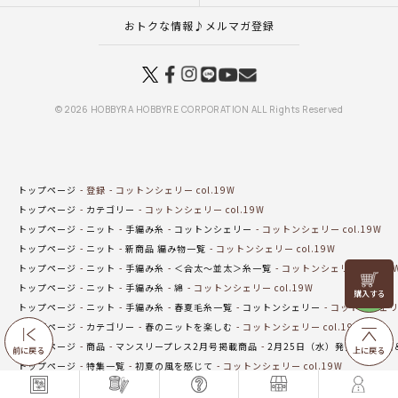
おトクな情報♪メルマガ登録
© 2026 HOBBYRA HOBBYRE CORPORATION ALL Rights Reserved
トップページ
登録
コットンシェリー col.19W
トップページ
カテゴリー
コットンシェリー col.19W
トップページ
ニット
手編み糸
コットンシェリー
コットンシェリー col.19W
トップページ
ニット
新商品 編み物一覧
コットンシェリー col.19W
トップページ
ニット
手編み糸
＜合太～並太＞糸一覧
コットンシェリー col.19
リリヤン
トップページ
ニット
手編み糸
綿
コットンシェリー col.19W
フェア
トップページ
ニット
手編み糸
春夏毛糸一覧
コットンシェリー
コットンシェリー 
トップページ
カテゴリー
春のニットを楽しむ
コットンシェリー col.19W
トップページ
商品
マンスリープレス2月号掲載商品
2月25日（水）発売の新商品
前に戻る
上に戻る
トップページ
特集一覧
初夏の風を感じて
コットンシェリー col.19W
トップページ
オンラインショップ在庫わずかコーナー
コットンシェリー col.19W