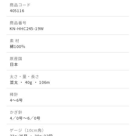
商品コード
405116
商品番号
KN-HHC245-19W
素 材
綿100％
原産国
日本
太さ・量・長さ
並太 ・ 40g ・ 106m
棒針
4～6号
かぎ針
4／0号～6／0号
ゲージ（10cm角）
23～25目 ・ 30～32段