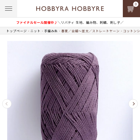
0
ファイナルセール開催中♪
＼リバティ 生地、編み物、刺繍、刺し子／
トップページ
ニット
手編み糸
春夏／合細～並太／ストレートヤーン
コットンシ