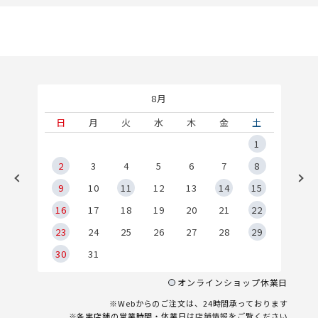
8月
土
日
月
火
水
木
金
土
5
1
2
2
3
4
5
6
7
8
9
9
10
11
12
13
14
15
6
16
17
18
19
20
21
22
23
24
25
26
27
28
29
30
31
オンラインショップ休業日
※Webからのご注文は、24時間承っております
※各実店舗の営業時間・休業日は
店舗情報
をご覧ください