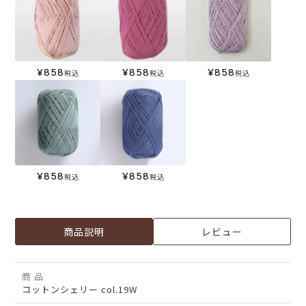
¥
858
¥
858
¥
858
税込
税込
税込
¥
858
¥
858
税込
税込
商品説明
レビュー
商 品
コットンシェリー col.19W