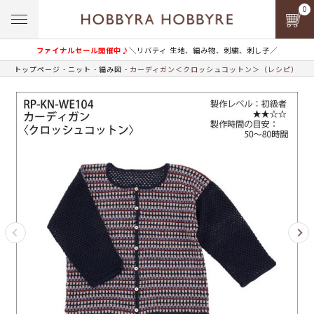
0
ファイナルセール開催中♪
＼リバティ 生地、編み物、刺繍、刺し子／
トップページ
ニット
編み図
カーディガン＜クロッシュコットン＞（レシピ）