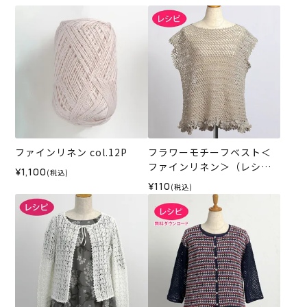
ファインリネン col.12P
フラワーモチーフベスト＜
ファインリネン＞（レシ
¥1,100
(税込)
ピ）
¥110
(税込)