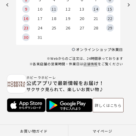
9
9
10
11
12
13
14
15
6
16
17
18
19
20
21
22
23
24
25
26
27
28
29
30
31
オンラインショップ休業日
※Webからのご注文は、24時間承っております
※各実店舗の営業時間・休業日は
店舗情報
をご覧ください
ホビーラホビーレ
公式アプリで最新情報をお届け！
サクサク見られて、楽しいお買い物♪
詳しくはこちら
お買い物ガイド
マイページ