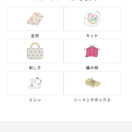
生地
キット
刺し子
編み物
ミシン
ソーイングボックス