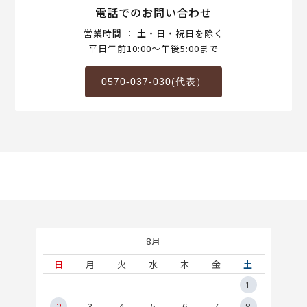
電話でのお問い合わせ
営業時間 ： 土・日・祝日を除く
平日午前10:00～午後5:00まで
0570-037-030(代表）
8月
土
日
月
火
水
木
金
土
5
1
2
2
3
4
5
6
7
8