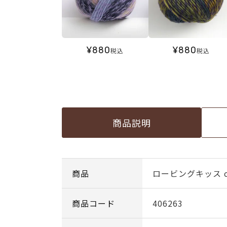
¥
880
¥
880
税込
税込
商品説明
商品
ロービングキッス co
商品コード
406263