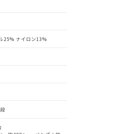
ル25% ナイロン13%
7段
合