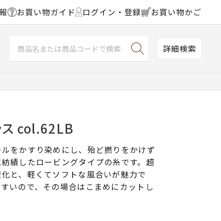
報
お買い物ガイド
ログイン・登録
お買い物かご
詳細検索
col.62LB
ールをかすり染めにし、殆ど撚りをかけず
に紡績したロービングタイプの糸です。超
変化と、軽くてソフトな風合いが魅力で
やすいので、その場合はこまめにカットし