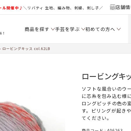
店舗情
ール開催中♪
＼リバティ 生地、編み物、刺繍、刺し子／
商品を探す
手芸を学ぶ
初めての方へ
料！
ロービングキッス col.62LB
ロービングキッス 
ソフトな風合いのウ
に芯糸を包み込む様
ロングピッチの色の
す。ピリングが起き
てください。
商品コード
406263