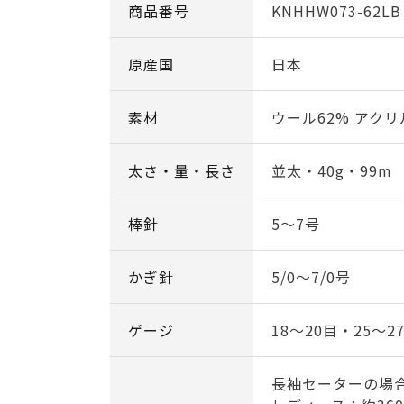
商品番号
KNHHW073-62LB
原産国
日本
素材
ウール62% アクリ
太さ・量・長さ
並太・40g・99m
棒針
5～7号
かぎ針
5/0～7/0号
ゲージ
18～20目・25～2
長袖セーターの場