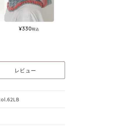
¥
330
税込
レビュー
l.62LB