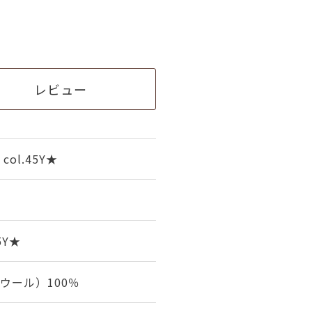
レビュー
ol.45Y★
5Y★
ウール）100％