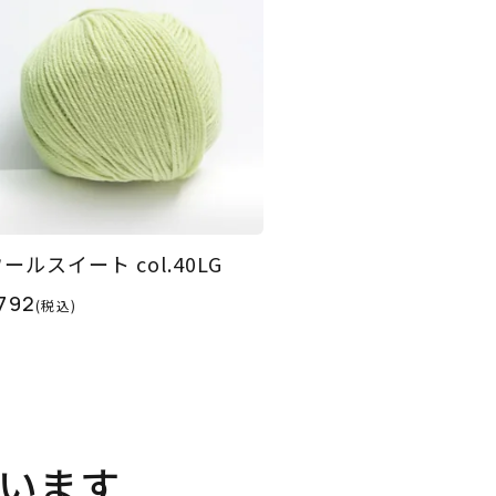
ールスイート col.40LG
792
(税込)
います