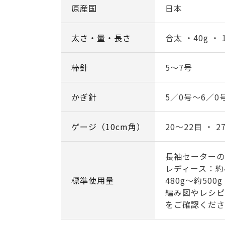
原産国
日本
太さ・量・長さ
合太 ・40g ・ 
棒針
5～7号
かぎ針
5／0号～6／0
ゲージ（10cm角）
20～22目 ・ 2
長袖セーターの
レディース：約4
標準使用量
480g～約500g
編み図やレシピ
をご確認くださ