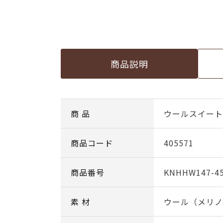
商品説明
商 品
ウールスイート c
商品コード
405571
商品番号
KNHHW147-4
素 材
ウール（メリノ