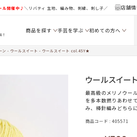
店舗情
ール開催中♪
＼リバティ 生地、編み物、刺繍、刺し子／
商品を探す
手芸を学ぶ
初めての方へ
料！
ーン
ウールスイート
ウールスイート col.45Y★
ウールスイート 
最高級のメリノウー
を多本数撚りあわせ
み、棒針編みどちら
商品コード
405571