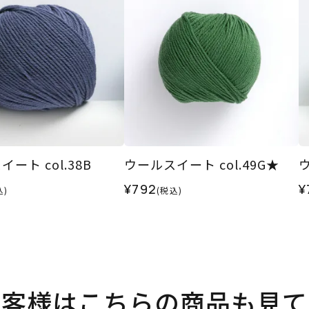
ート col.38B
ウールスイート col.49G★
ウ
¥792
¥
込)
(税込)
お客様はこちらの商品も見て