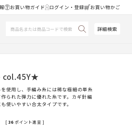
報
お買い物ガイド
ログイン・登録
お買い物かご
詳細検索
col.45Y★
ルを使用し、手編み糸には稀な極細の単糸
て作られた弾力に優れた糸です。カギ針編
にも使いやすい合太タイプです。
[
36
ポイント進呈 ]