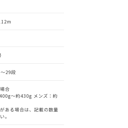
112m
号
7～29段
場合
00g～約430g メンズ：約
がある場合は、記載の数量
い。