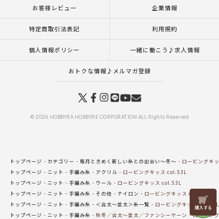
お客様レビュー
企業情報
特定商取引法表記
利用規約
個人情報ポリシー
一緒に働こう♪求人情報
おトクな情報♪メルマガ登録
© 2026 HOBBYRA HOBBYRE CORPORATION ALL Rights Reserved
トップページ
カテゴリー
毎月ときめく新しい糸との出会い～冬～
ロービングキッス 
トップページ
ニット
手編み糸
アクリル
ロービングキッス col.53L
トップページ
ニット
手編み糸
ウール
ロービングキッス col.53L
トップページ
ニット
手編み糸
その他
ナイロン
ロービングキッス col.53L
リリヤン
トップページ
ニット
手編み糸
＜合太～並太＞糸一覧
ロービングキッス col.53L
フェア
トップページ
ニット
手編み糸
秋冬／合太～並太／ファンシーヤーン
ロービング