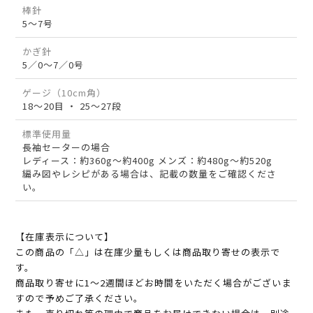
棒針
5～7号
かぎ針
5／0～7／0号
ゲージ（10cm角）
18～20目 ・ 25～27段
標準使用量
長袖セーターの場合
レディース：約360g～約400g メンズ：約480g～約520g
編み図やレシピがある場合は、記載の数量をご確認くださ
い。
【在庫表示について】
この商品の「△」は在庫少量もしくは商品取り寄せの表示で
す。
商品取り寄せに1～2週間ほどお時間をいただく場合がございま
すので予めご了承ください。