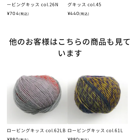
ービングキッス col.26N
グキッス col.45
¥704
¥440
(税込)
(税込)
他のお客様はこちらの商品も見て
います
ロービングキッス col.62LB
ロービングキッス col.61L
¥880
¥880
(税込)
(税込)