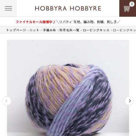
0
ファイナルセール開催中♪
＼リバティ 生地、編み物、刺繍、刺し子／
トップページ
ニット
手編み糸
秋冬毛糸一覧
ロービングキッス
ロービングキッス 