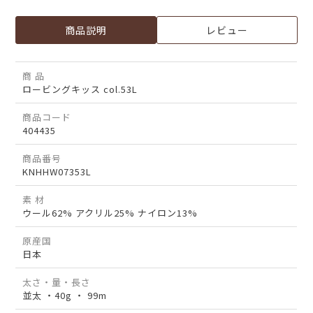
商品説明
レビュー
商 品
ロービングキッス col.53L
商品コード
404435
商品番号
KNHHW07353L
素 材
ウール62% アクリル25% ナイロン13%
原産国
日本
太さ・量・長さ
並太 ・40g ・ 99m