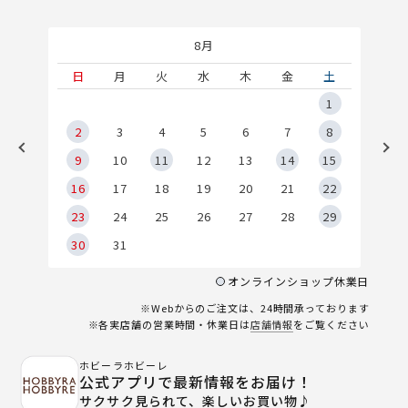
8月
土
日
月
火
水
木
金
土
5
1
2
2
3
4
5
6
7
8
9
9
10
11
12
13
14
15
6
16
17
18
19
20
21
22
23
24
25
26
27
28
29
30
31
オンラインショップ休業日
※Webからのご注文は、24時間承っております
※各実店舗の営業時間・休業日は
店舗情報
をご覧ください
ホビーラホビーレ
公式アプリで最新情報をお届け！
サクサク見られて、楽しいお買い物♪