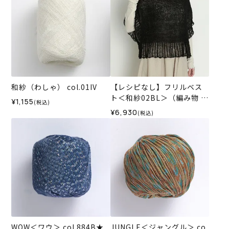
和紗（わしゃ） col.01IV
【レシピなし】フリルベス
ト＜和紗02BL＞（編み物 材
¥1,155
(税込)
料セット）
¥6,930
(税込)
WOW＜ワウ＞ col.884B★
JUNGLE＜ジャングル＞ co