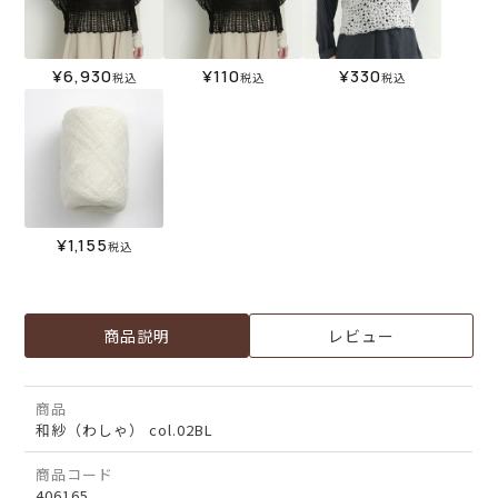
¥
6,930
¥
110
¥
330
税込
税込
税込
¥
1,155
税込
商品説明
レビュー
商品
和紗（わしゃ） col.02BL
商品コード
406165