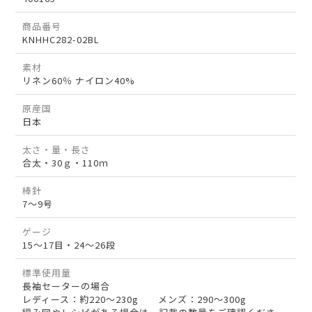
商品番号
KNHHC282-02BL
素材
リネン60％ ナイロン40%
原産国
日本
太さ・量・長さ
合太・30ｇ・110ｍ
棒針
7～9号
ゲージ
15～17目・24～26段
標準使用量
長袖セーターの場合
レディース：約220～230g メンズ：290～300g