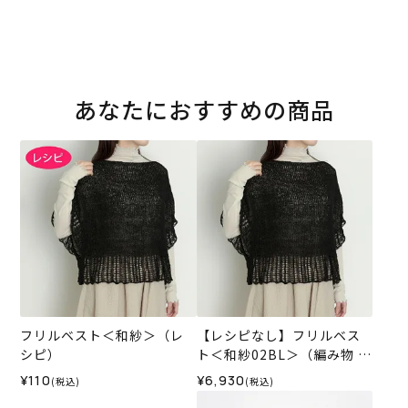
あなたにおすすめの商品
フリルベスト＜和紗＞（レ
【レシピなし】フリルベス
シピ）
ト＜和紗02BL＞（編み物 材
料セット）
¥110
¥6,930
(税込)
(税込)