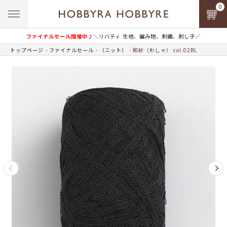
0
ファイナルセール開催中♪
＼リバティ 生地、編み物、刺繍、刺し子／
トップページ
ファイナルセール
（ニット）
和紗（わしゃ） col.02BL