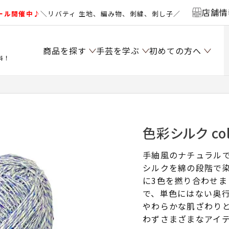
店舗情
ール開催中♪
＼リバティ 生地、編み物、刺繍、刺し子／
商品を探す
手芸を学ぶ
初めての方へ
料！
色彩シルク col
手紬風のナチュラル
シルクを綿の段階で
に3色を撚り合わせ
で、単色にはない奥
やわらかな肌ざわり
わずさまざまなアイ