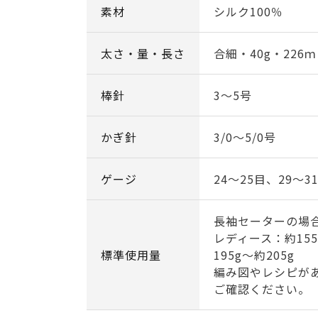
素材
シルク100％
太さ・量・長さ
合細・40g・226ｍ
棒針
3～5号
かぎ針
3/0～5/0号
ゲージ
24～25目、29～3
長袖セーターの場
レディース：約15
標準使用量
195g～約205g
編み図やレシピが
ご確認ください。