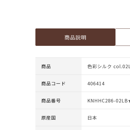
商品説明
商品
色彩シルク col.02
商品コード
406414
商品番号
KNHHC286-02LB
原産国
日本