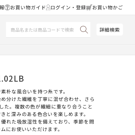
報
お買い物ガイド
ログイン・登録
お買い物かご
詳細検索
.02LB
で素朴な風合いを持つ糸です。
染め分けた繊維を丁寧に混ぜ合わせ、さら
ました。複数の色が繊細に重なり合うこと
行きと深みのある色合いを楽しめます。
と優れた吸放湿性を備えており、季節を問
テムにお使いいただけます。