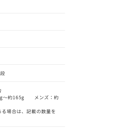
1段
合
5g～約165g メンズ：約
ある場合は、記載の数量を