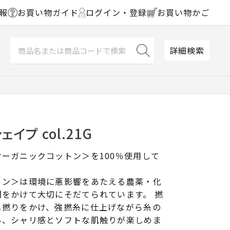
報
お買い物ガイド
ログイン・登録
お買い物かご
詳細検索
イプ col.21G
ーガニックコットン＞を100％使用して
トン＞は環境に悪影響をあたえる農薬・化
をかけて大切にそだてられています。 撚
し撚りをかけ、強撚糸に仕上げながら糸の
み、シャリ感とソフトな肌触りが楽しめま