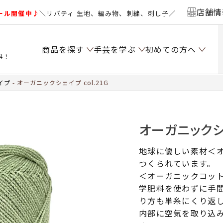
店舗情
ール開催中♪
＼リバティ 生地、編み物、刺繍、刺し子／
商品を探す
手芸を学ぶ
初めての方へ
料！
イプ
オーガニックシェイプ col.21G
オーガニックシェ
地球に優しい素材＜オ
つくられています。
＜オーガニックコッ
学肥料を使わずに手間
り方も単糸にくり返
内部に空気を取り込