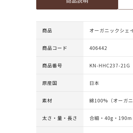
商品説明
商品
オーガニックシェイプ 
商品コード
406442
商品番号
KN-HHC237-21G
原産国
日本
素材
綿100%（オーガ
太さ・量・長さ
合細・40g・190m