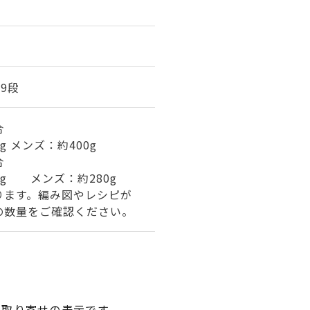
39段
合
g メンズ：約400g
合
0g メンズ：約280g
ります。編み図やレシピが
の数量をご確認ください。
品取り寄せの表示です。