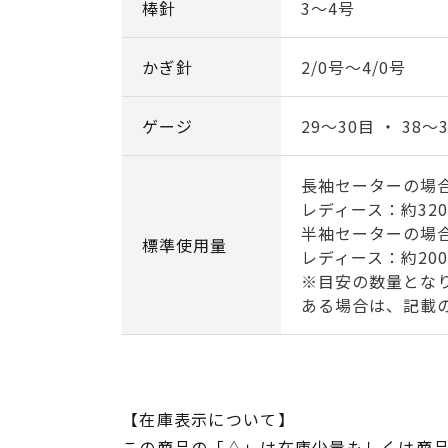
棒針
3～4号
かぎ針
2/0号～4/0号
ゲージ
29～30目 ・ 38～
長袖セーターの場
レディース：約320
半袖セーターの場
標準使用量
レディース：約20
※目安の数量とな
ある場合は、記載
【在庫表示について】
この商品の「△」は在庫少量もしくは商