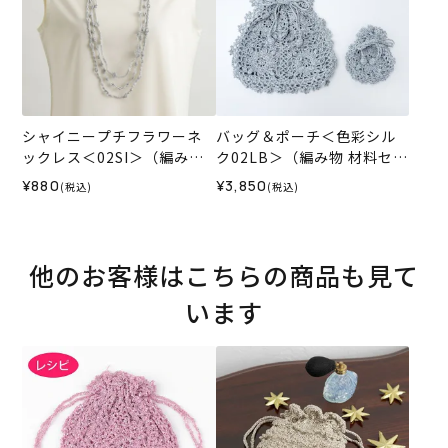
シャイニープチフラワーネ
バッグ＆ポーチ＜色彩シル
ックレス＜02SI＞（編み物
ク02LB＞（編み物 材料セッ
材料セット）
ト）
¥880
¥3,850
(税込)
(税込)
他のお客様はこちらの商品も見て
います