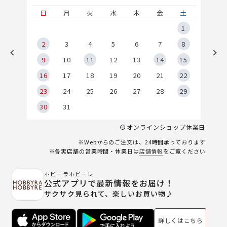
土
日
月
火
水
木
金
土
5
1
2
2
3
4
5
6
7
8
9
9
10
11
12
13
14
15
6
16
17
18
19
20
21
22
23
24
25
26
27
28
29
30
31
オンラインショップ休業日
※Webからのご注文は、24時間承っております
※各実店舗の営業時間・休業日は
店舗情報
をご覧ください
ホビーラホビーレ
公式アプリで最新情報をお届け！
サクサク見られて、楽しいお買い物♪
詳しくはこちら