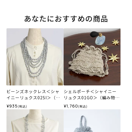
あなたにおすすめの商品
ビーンズネックレス＜シャ
シェルポーチ＜シャイニー
イニーリュクス02SI＞（編
リュクス01GO＞（編み物
み物 材料セット）
材料セット）
¥935
¥1,760
(税込)
(税込)