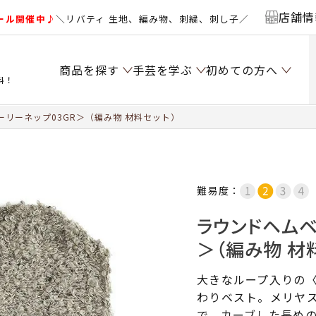
店舗情
ール開催中♪
＼リバティ 生地、編み物、刺繍、刺し子／
商品を探す
手芸を学ぶ
初めての方へ
料！
リーネップ03GR＞（編み物 材料セット）
難易度：
ラウンドヘムベ
＞（編み物 材
大きなループ入りの
わりベスト。メリヤ
で。カーブした長め