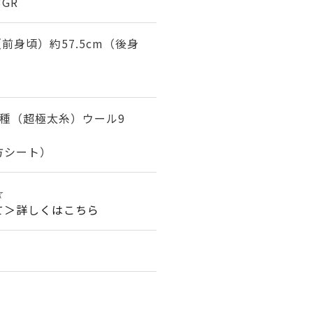
3GR
m（前身頃）約57.5cm（後身
1種（超極太糸）ウール9
方シート）
☆
て＞詳しくはこちら