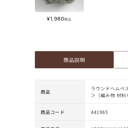
¥
1,980
税込
商品説明
ラウンドヘムベス
商品
＞（編み物 材料
商品コード
441965