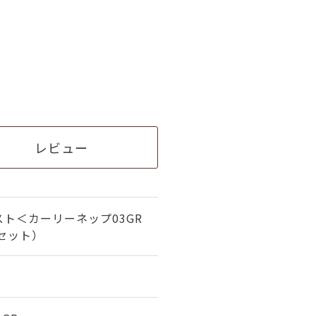
レビュー
ト＜カーリーネップ03GR
セット）