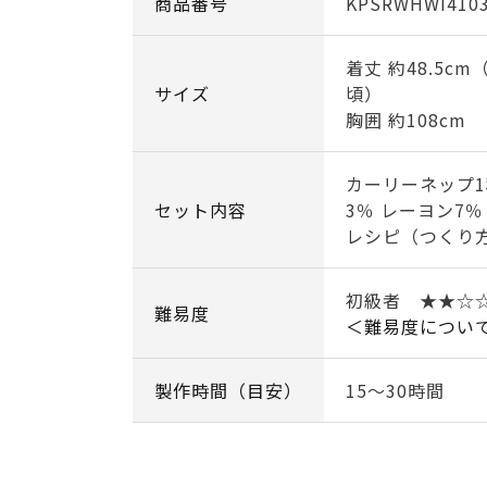
商品番号
KPSRWHWI410
着丈 約48.5c
サイズ
頃）
胸囲 約108cm
カーリーネップ
セット内容
3％ レーヨン7％
レシピ（つくり
初級者 ★★☆
難易度
＜難易度につい
製作時間（目安）
15～30時間