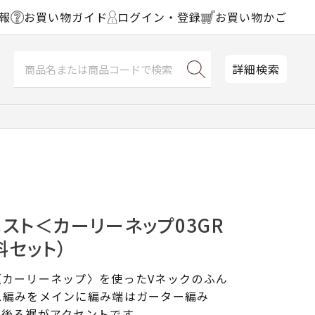
報
お買い物ガイド
ログイン・登録
お買い物かご
詳細検索
スト＜カーリーネップ03GR
料セット）
〈カーリーネップ〉を使ったVネックのふん
ス編みをメインに編み端はガーター編み
の後ろ裾がアクセントです。