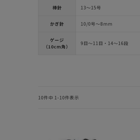
棒針
13～15号
かぎ針
10/0号～8mm
ゲージ
9目～11目・14～16段
（10cm角）
10
件中
1
-
10
件表示