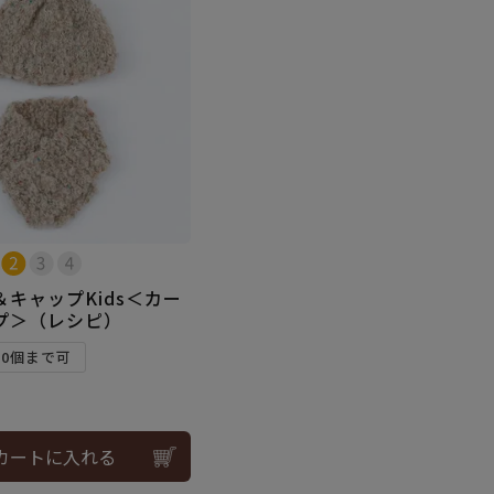
キャップKids＜カー
プ＞（レシピ）
10個まで可
カートに入れる