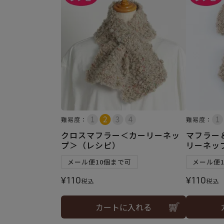
難易度：
難易度：
クロスマフラー＜カーリーネッ
マフラー＆
プ＞（レシピ）
リーネッ
メール便10個まで可
メール便
¥
110
¥
110
税込
税込
カートに入れる