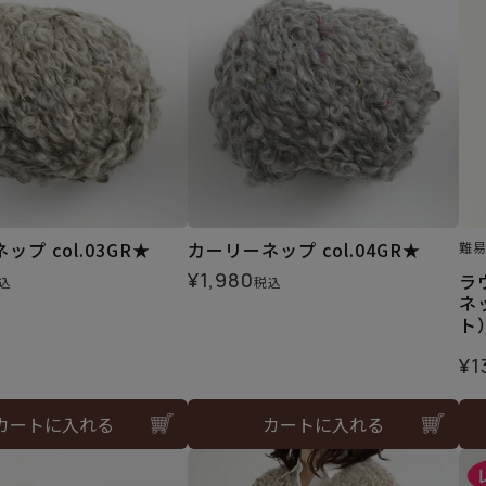
プ col.03GR★
カーリーネップ col.04GR★
難
¥
1,980
ラ
込
税込
ネ
ト
¥
1
カートに入れる
カートに入れる