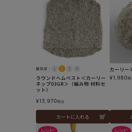
カーリーネッ
難易度：
¥
1,980
ラウンドヘムベスト＜カーリー
税
ネップ03GR＞（編み物 材料セ
ット）
¥
13,970
税込
カートに入れる