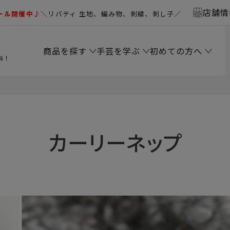
店舗情
ール開催中♪
＼リバティ 生地、編み物、刺繍、刺し子／
商品を探す
手芸を学ぶ
初めての方へ
料！
カーリーネップ