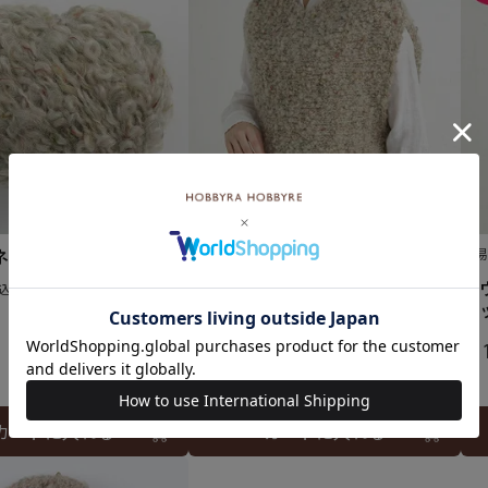
プ col.01BE★
難易度：
難
ラウンドヘムベスト＜カーリー
ラ
込
ネップ01BE＞（編み物 材料セ
ネ
ット）
¥
1
¥
13,970
税込
カートに入れる
カートに入れる