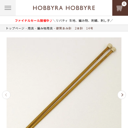
0
ファイナルセール開催中♪
＼リバティ 生地、編み物、刺繍、刺し子／
トップページ
用具
編み物用具
硬質あみ針 2本針 14号