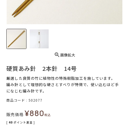
画像拡大
硬質あみ針 2本針 14号
厳選した良質の竹に植物性の特殊樹脂加工を施しています。
編み針として理想的な硬さとすべりが特徴で、使い込むほど手
になじむ編み針です。
商品コード
502077
¥
880
販売価格
税込
[
40
ポイント進呈 ]