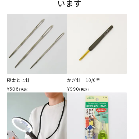
います
極太とじ針
かぎ針 10/0号
¥506
¥990
(税込)
(税込)