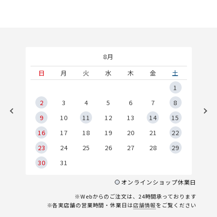
8月
土
日
月
火
水
木
金
土
5
1
2
2
3
4
5
6
7
8
9
9
10
11
12
13
14
15
6
16
17
18
19
20
21
22
23
24
25
26
27
28
29
30
31
オンラインショップ休業日
※Webからのご注文は、24時間承っております
※各実店舗の営業時間・休業日は
店舗情報
をご覧ください